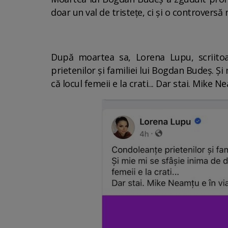
doar un val de tristețe, ci și o controvers
După moartea sa, Lorena Lupu, scriitoa
prietenilor şi familiei lui Bogdan Budeş. Ş
că locul femeii e la crati... Dar stai. Mike Ne