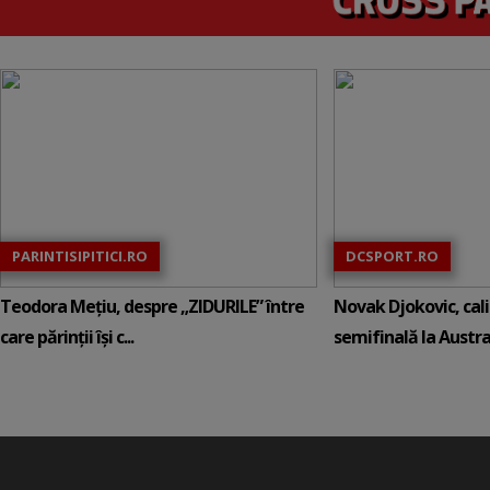
PARINTISIPITICI.RO
DCSPORT.RO
Teodora Mețiu, despre „ZIDURILE” între
Novak Djokovic, calif
care părinții își c...
semifinală la Austral