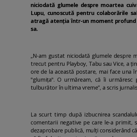
niciodată glumele despre moartea cuiva,
Lupu, cunoscută pentru colaborările sa
atragă atenția într-un moment profund ne
sa.
„N-am gustat niciodată glumele despre moa
trecut pentru Playboy, Tabu sau Vice, a țin
ore de la această postare, mai face una în
"glumița". O urmăream, că îi urmăresc 
tulburător în ultima vreme”, a scris jurnali
La scurt timp după izbucnirea scandalul
comentarii negative pe care le-a primit, 
dezaprobare publică, mulți considerând că