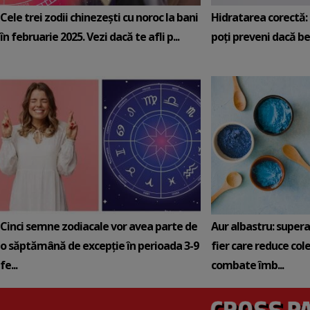
Cele trei zodii chinezești cu noroc la bani
Hidratarea corectă: 5
în februarie 2025. Vezi dacă te afli p...
poți preveni dacă be
Cinci semne zodiacale vor avea parte de
Aur albastru: super
o săptămână de excepție în perioada 3-9
fier care reduce cole
fe...
combate îmb...