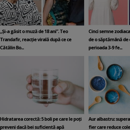
„Și-a găsit o muză de 18 ani”. Teo
Cinci semne zodiaca
Trandafir, reacție virală după ce ce
de o săptămână de e
Cătălin Bo...
perioada 3-9 fe...
Hidratarea corectă: 5 boli pe care le poți
Aur albastru: super
preveni dacă bei suficientă apă
fier care reduce cole