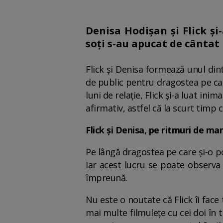
Denisa Hodișan și Flick și
soți s-au apucat de cântat
Flick și Denisa formează unul din
de public pentru dragostea pe care
luni de relație, Flick și-a luat in
afirmativ, astfel că la scurt timp 
Flick și Denisa, pe ritmuri de ma
Pe lângă dragostea pe care și-o poa
iar acest lucru se poate observa
împreună.
Nu este o noutate că Flick îi face
mai multe filmulețe cu cei doi în 