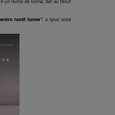
câte un nume de scenă, dar au făcut
 pentru toată lumea”
, a spus soția