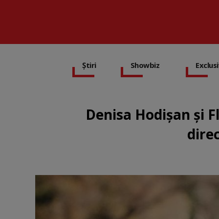
Știri
Showbiz
Exclus
Denisa Hodișan și Fl
dire