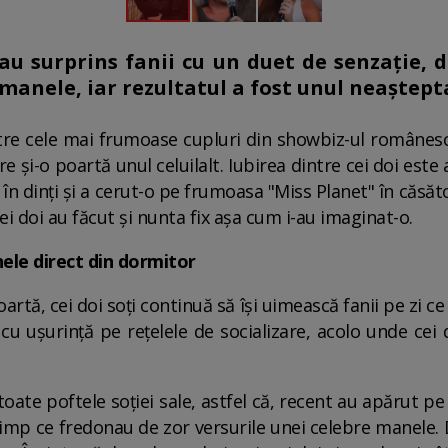
-au surprins fanii cu un duet de senzație, d
 manele, iar rezultatul a fost unul neaștept
tre cele mai frumoase cupluri din showbiz-ul românesc
 și-o poartă unul celuilalt. Iubirea dintre cei doi este 
ima în dinți și a cerut-o pe frumoasa "Miss Planet" în căsă
cei doi au făcut și nunta fix așa cum i-au imaginat-o.
nele direct din dormitor
rtă, cei doi soți continuă să își uimească fanii pe zi ce
 cu ușurință pe rețelele de socializare, acolo unde ce
 toate poftele soției sale, astfel că, recent au apărut 
timp ce fredonau de zor versurile unei celebre manele. 