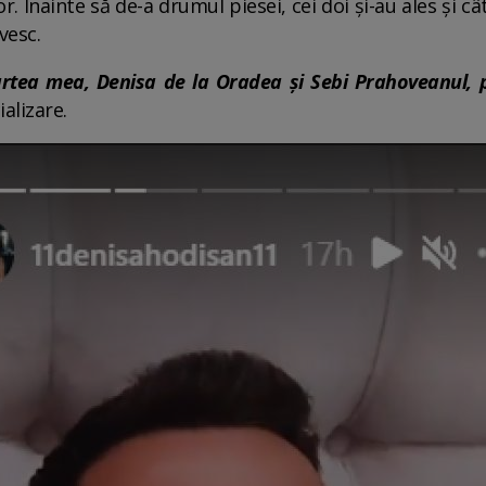
. Înainte să de-a drumul piesei, cei doi și-au ales și 
vesc.
partea mea, Denisa de la Oradea și Sebi Prahoveanul,
alizare.