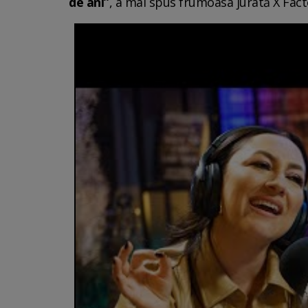
de ani”
, a mai spus frumoasa jurată X Fact