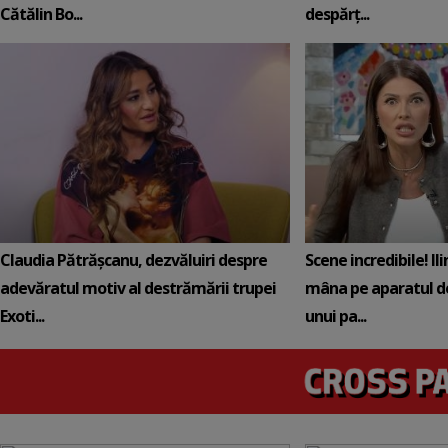
Cătălin Bo...
despărț...
Claudia Pătrășcanu, dezvăluiri despre
Scene incredibile! Il
adevăratul motiv al destrămării trupei
mâna pe aparatul de
Exoti...
unui pa...