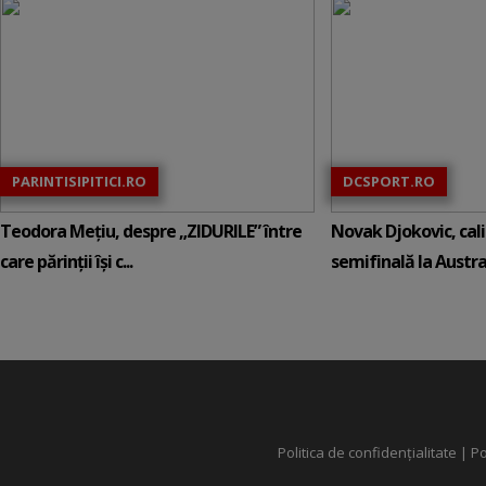
PARINTISIPITICI.RO
DCSPORT.RO
Teodora Mețiu, despre „ZIDURILE” între
Novak Djokovic, calif
care părinții își c...
semifinală la Austral
Politica de confidențialitate
|
Po