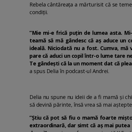
Rebela cântăreața a mărturisit că se teme 
condiții.
”Mie mi-e frică puțin de lumea asta. Mi
teamă să mă gândesc că aș aduce un cop
ideală. Niciodată nu a fost. Cumva, mă v
pare că aduci un copil într-o lume tare n
Te gândești că la un moment dat că pleacă
a spus Delia în podcast-ul Andrei.
Delia nu spune nu ideii de a fi mamă și chia
să devină părinte, însă vrea să mai aștepte
”Știu că pot să fiu o mamă foarte mișto 
extraordinară, dar simt că aș mai putea s