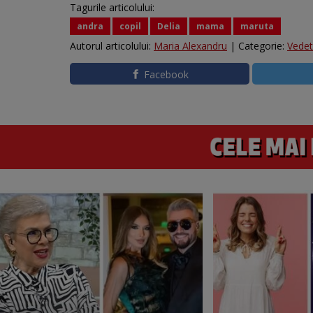
Tagurile articolului:
andra
copil
Delia
mama
maruta
Autorul articolului:
Maria Alexandru
| Categorie:
Vede
Facebook