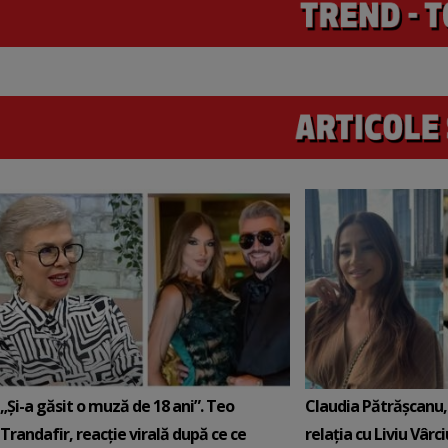
„Și-a găsit o muză de 18 ani”. Teo
Claudia Pătrășcanu,
Trandafir, reacție virală după ce ce
relația cu Liviu Vârci