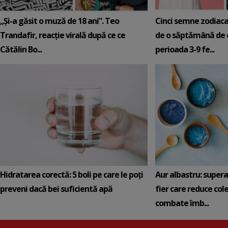
„Și-a găsit o muză de 18 ani”. Teo
Cinci semne zodiaca
Trandafir, reacție virală după ce ce
de o săptămână de e
Cătălin Bo...
perioada 3-9 fe...
Hidratarea corectă: 5 boli pe care le poți
Aur albastru: super
preveni dacă bei suficientă apă
fier care reduce cole
combate îmb...