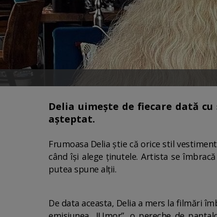
Delia uimește de fiecare dată cu 
așteptat.
Frumoasa Delia știe că orice stil vestiment
când își alege ținutele. Artista se îmbrac
putea spune alții.
De data aceasta, Delia a mers la filmări îm
emisiunea „IUmor”, o pereche de pantalo