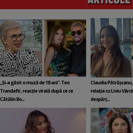
„Și-a găsit o muză de 18 ani”. Teo
Claudia Pătrășcanu,
Trandafir, reacție virală după ce ce
relația cu Liviu Vârci
Cătălin Bo...
despărț...