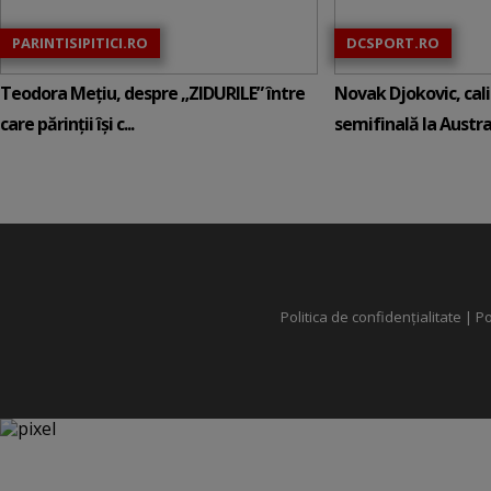
PARINTISIPITICI.RO
DCSPORT.RO
Teodora Mețiu, despre „ZIDURILE” între
Novak Djokovic, calif
care părinții își c...
semifinală la Austral
Politica de confidențialitate
|
Po