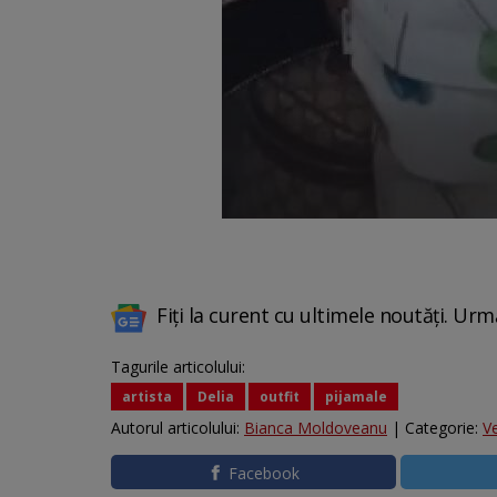
Fiți la curent cu ultimele noutăți. Urm
Tagurile articolului:
artista
Delia
outfit
pijamale
Autorul articolului:
Bianca Moldoveanu
| Categorie:
V
Facebook