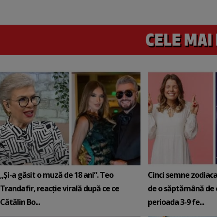
„Și-a găsit o muză de 18 ani”. Teo
Cinci semne zodiaca
Trandafir, reacție virală după ce ce
de o săptămână de e
Cătălin Bo...
perioada 3-9 fe...