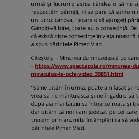
urmă și lucrurile astea cândva o să ne a
respectăm părinții, ni se pare că suntem 
un lucru: cândva, fiecare o să ajungeți părin
Gândiți-vă bine, toate au o consecință. De
că există niște consecințe în viața noastră
a spus părintele Pimen Vlad.
Citește și - Minunea dumnezeiască pe care t
-
https://www.spectacola.ro/minunea-dum
miraculos-la-ochi-video_39851.html
''Să ne uităm în urmă, poate am lăsat și n
vrea să ne mântuiască și ne îngăduie să t
după aia mai târziu se întoarce roata și tr
dar uităm că noi i-am judecat pe cei care 
trecem prin anumite întâmplări ca să vedem
părintele Pimen Vlad.