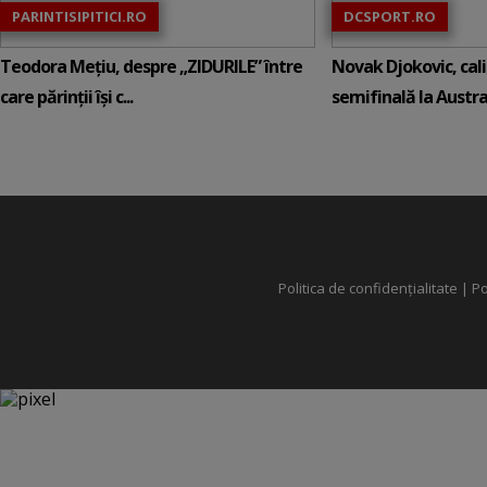
PARINTISIPITICI.RO
DCSPORT.RO
Teodora Mețiu, despre „ZIDURILE” între
Novak Djokovic, calif
care părinții își c...
semifinală la Austral
Politica de confidențialitate
|
Po