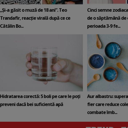
„Și-a găsit o muză de 18 ani”. Teo
Cinci semne zodiaca
Trandafir, reacție virală după ce ce
de o săptămână de e
Cătălin Bo...
perioada 3-9 fe...
Hidratarea corectă: 5 boli pe care le poți
Aur albastru: super
preveni dacă bei suficientă apă
fier care reduce cole
combate îmb...