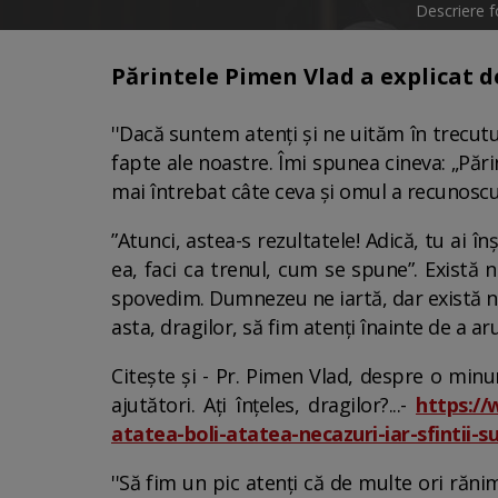
Descriere 
Părintele Pimen Vlad a explicat 
''Dacă suntem atenți și ne uităm în trecut
fapte ale noastre. Îmi spunea cineva: „Pări
mai întrebat câte ceva și omul a recunoscut 
”Atunci, astea-s rezultatele! Adică, tu ai în
ea, faci ca trenul, cum se spune”. Există n
spovedim. Dumnezeu ne iartă, dar există niș
asta, dragilor, să fim atenți înainte de a a
Citește și - Pr. Pimen Vlad, despre o minun
ajutători. Ați înțeles, dragilor?...-
https://
atatea-boli-atatea-necazuri-iar-sfintii-s
''Să fim un pic atenți că de multe ori ră