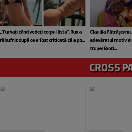
„Turbați când vedeți corpul ăsta”. Rux a
Claudia Pătrășcanu,
răbufnit după ce a fost criticată că a po...
adevăratul motiv al
trupei Exoti...