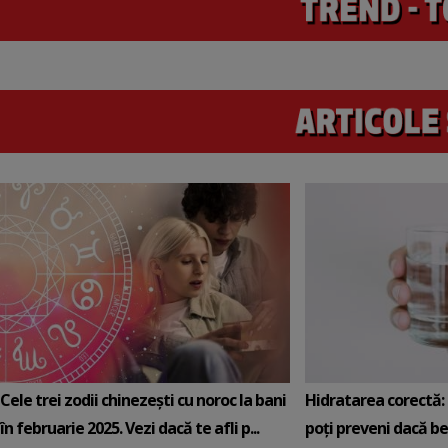
Cele trei zodii chinezești cu noroc la bani
Hidratarea corectă: 5
în februarie 2025. Vezi dacă te afli p...
poți preveni dacă be