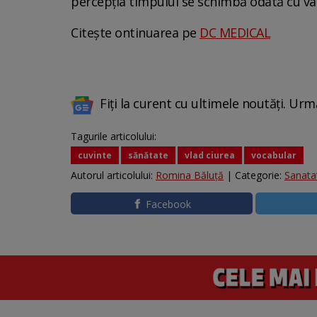
percepția timpului se schimbă odată cu vâ
Citește ontinuarea pe
DC MEDICAL
Fiți la curent cu ultimele noutăți. Urm
Tagurile articolului:
cuvinte
sănătate
vlad ciurea
vocabular
Autorul articolului:
Romina Băluță
| Categorie:
Sanata
Facebook