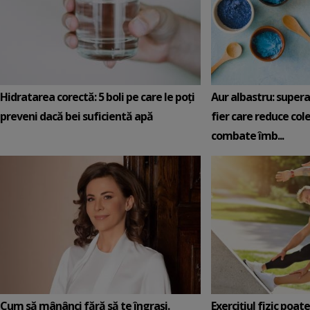
Hidratarea corectă: 5 boli pe care le poți
Aur albastru: super
preveni dacă bei suficientă apă
fier care reduce cole
combate îmb...
Cum să mânânci fără să te îngrași.
Exercițiul fizic poat