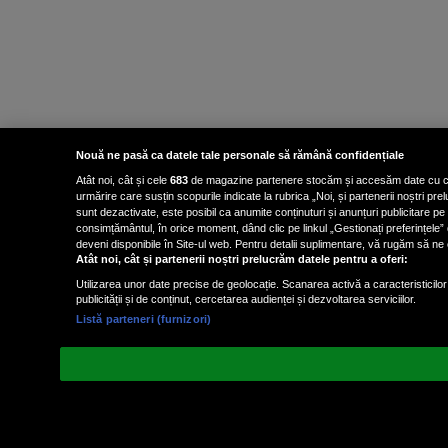
Nouă ne pasă ca datele tale personale să rămână confidențiale
Atât noi, cât și cele
683
de magazine partenere stocăm și accesăm date cu carac
urmărire care susțin scopurile indicate la rubrica „Noi, și partenerii noștri p
sunt dezactivate, este posibil ca anumite conținuturi și anunțuri publicitare pe
consimțământul, în orice moment, dând clic pe linkul „Gestionați preferințele” 
deveni disponibile în Site-ul web. Pentru detalii suplimentare, vă rugăm să ne co
Atât noi, cât și partenerii noștri prelucrăm datele pentru a oferi:
Utilizarea unor date precise de geolocație. Scanarea activă a caracteristicilor 
publicității și de conținut, cercetarea audienței și dezvoltarea serviciilor.
Listă parteneri (furnizori)