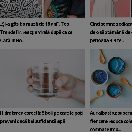
„Și-a găsit o muză de 18 ani”. Teo
Cinci semne zodiaca
Trandafir, reacție virală după ce ce
de o săptămână de e
Cătălin Bo...
perioada 3-9 fe...
Hidratarea corectă: 5 boli pe care le poți
Aur albastru: super
preveni dacă bei suficientă apă
fier care reduce cole
combate îmb...