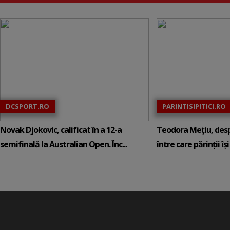
DCSPORT.RO
PARINTISIPITICI.RO
Novak Djokovic, calificat în a 12-a
Teodora Mețiu, desp
semifinală la Australian Open. Înc...
între care părinții își c