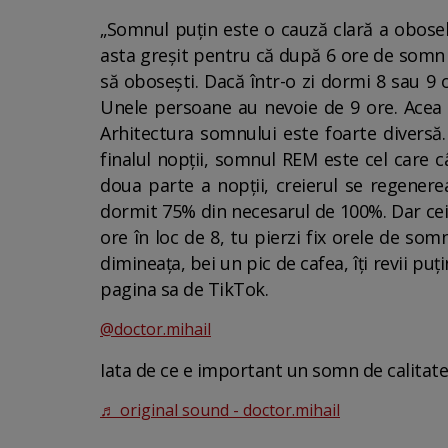
„Somnul puțin este o cauză clară a oboseli
asta greșit pentru că după 6 ore de somn be
să obosești. Dacă într-o zi dormi 8 sau 9 
Unele persoane au nevoie de 9 ore. Acea m
Arhitectura somnului este foarte diversă.
finalul nopții, somnul REM este cel care c
doua parte a nopții, creierul se regenere
dormit 75% din necesarul de 100%. Dar cei 
ore în loc de 8, tu pierzi fix orele de som
dimineața, bei un pic de cafea, îți revii pu
pagina sa de TikTok.
@doctor.mihail
Iata de ce e important un somn de calitate!☝
♬ original sound - doctor.mihail