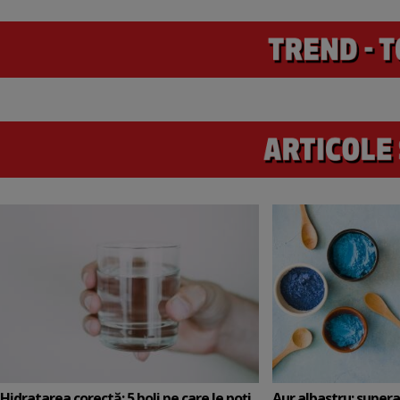
Hidratarea corectă: 5 boli pe care le poți
Aur albastru: super