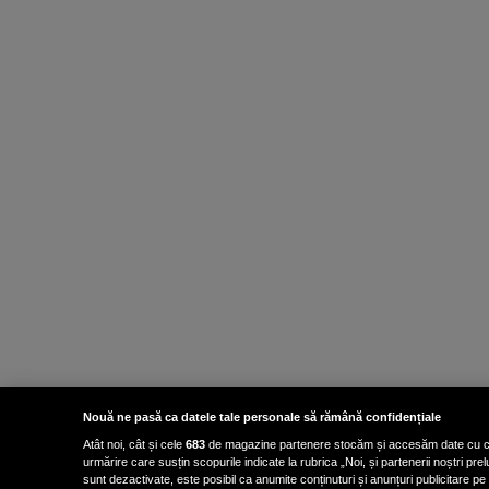
Nouă ne pasă ca datele tale personale să rămână confidențiale
Atât noi, cât și cele
683
de magazine partenere stocăm și accesăm date cu carac
urmărire care susțin scopurile indicate la rubrica „Noi, și partenerii noștri p
sunt dezactivate, este posibil ca anumite conținuturi și anunțuri publicitare pe