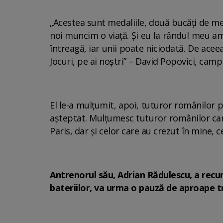
„Acestea sunt medaliile, două bucăţi de me
noi muncim o viaţă. Şi eu la rândul meu am 
întreagă, iar unii poate niciodată. De acee
Jocuri, pe ai noştri” – David Popovici, camp
El le-a mulțumit, apoi, tuturor românilor p
aşteptat. Mulţumesc tuturor românilor care 
Paris, dar şi celor care au crezut în mine, 
Antrenorul său, Adrian Rădulescu, a recu
bateriilor, va urma o pauză de aproape tre