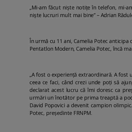
„Mi-am făcut niște notițe în telefon, mi-a
niște lucruri mult mai bine” – Adrian Rădul
În urmă cu 11 ani, Camelia Potec anticipa
Pentatlon Modern, Camelia Potec, încă mai e
„A fost o experiență extraordinară. A fost 
ceea ce faci, când crezi unde poți să ajun
declarat acest lucru că îmi doresc ca pre
urmări un înotător pe prima treaptă a podiu
David Popovici a devenit campion olimpic. 
Potec, președinte FRNPM.