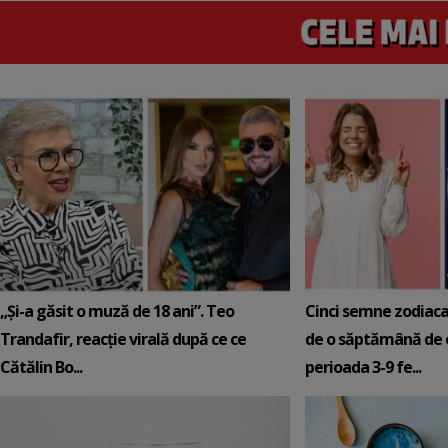
„Și-a găsit o muză de 18 ani”. Teo
Cinci semne zodiaca
Trandafir, reacție virală după ce ce
de o săptămână de e
Cătălin Bo...
perioada 3-9 fe...