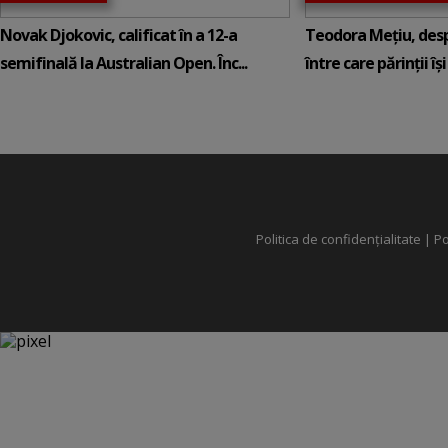
Novak Djokovic, calificat în a 12-a
Teodora Mețiu, desp
semifinală la Australian Open. Înc...
între care părinții își c
Politica de confidențialitate
|
Po