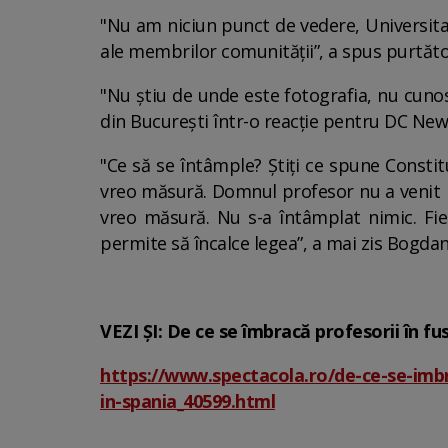
"Nu am niciun punct de vedere, Universita
ale membrilor comunității”, a spus purtător
"Nu știu de unde este fotografia, nu cunosc,
din București într-o reacție pentru DC New
"Ce să se întâmple? Știți ce spune Consti
vreo măsură. Domnul profesor nu a venit i
vreo măsură. Nu s-a întâmplat nimic. Fie
permite să încalce legea”, a mai zis Bogdan
VEZI ȘI: De ce se îmbracă profesorii în fu
https://www.spectacola.ro/de-ce-se-imbra
in-spania_40599.html