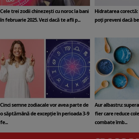
Cele trei zodii chinezești cu noroc la bani
Hidratarea corectă: 5
în februarie 2025. Vezi dacă te afli p...
poți preveni dacă be
Cinci semne zodiacale vor avea parte de
Aur albastru: super
o săptămână de excepție în perioada 3-9
fier care reduce cole
fe...
combate îmb...