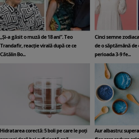
„Și-a găsit o muză de 18 ani”. Teo
Cinci semne zodiaca
Trandafir, reacție virală după ce ce
de o săptămână de e
Cătălin Bo...
perioada 3-9 fe...
Hidratarea corectă: 5 boli pe care le poți
Aur albastru: super