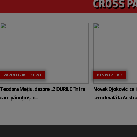
PARINTISIPITICI.RO
DCSPORT.RO
Teodora Mețiu, despre „ZIDURILE” între
Novak Djokovic, calif
care părinții își c...
semifinală la Austral