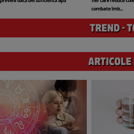
preveni dacă bei suficientă apă
fier care reduce cole
combate îmb...