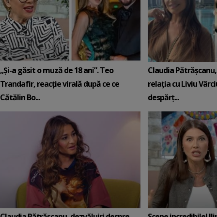
„Și-a găsit o muză de 18 ani”. Teo
Claudia Pătrășcanu,
Trandafir, reacție virală după ce ce
relația cu Liviu Vârci
Cătălin Bo...
despărț...
Claudia Pătrășcanu, dezvăluiri despre
Scene incredibile! Il