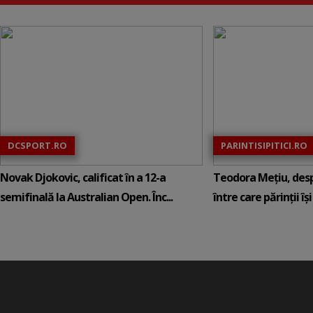
DCSPORT.RO
PARINTISIPITICI.RO
Novak Djokovic, calificat în a 12-a
Teodora Mețiu, desp
semifinală la Australian Open. Înc...
între care părinții își c