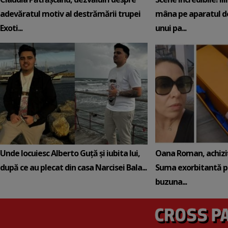
adevăratul motiv al destrămării trupei
mâna pe aparatul de
Exoti...
unui pa...
Unde locuiesc Alberto Guță și iubita lui,
Oana Roman, achiziț
după ce au plecat din casa Narcisei Bala...
Suma exorbitantă pe
buzuna...