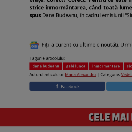
strice înmormântarea, când toată lumea 
spus
Dana Budeanu, în cadrul emisiunii "Sin
Fiți la curent cu ultimele noutăți. Urm
Tagurile articolului:
dana budeanu
gabi lunca
inmormantare
sic
Autorul articolului:
Maria Alexandru
| Categorie:
Vede
Facebook