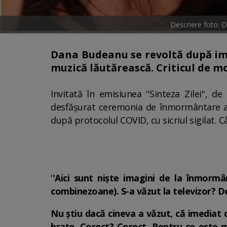
Descriere foto: 
Dana Budeanu se revoltă după ima
muzică lăutărească. Criticul de m
Invitată în emisiunea ''Sinteza Zilei'',
desfășurat ceremonia de înmormântare a 
după protocolul COVID, cu sicriul sigilat. 
'
'Aici sunt nişte imagini de la înmormâ
combinezoane). S-a văzut la televizor? D
Nu știu dacă cineva a văzut, că imediat d
brațe. Corect? Corect. Pentru ce este ma