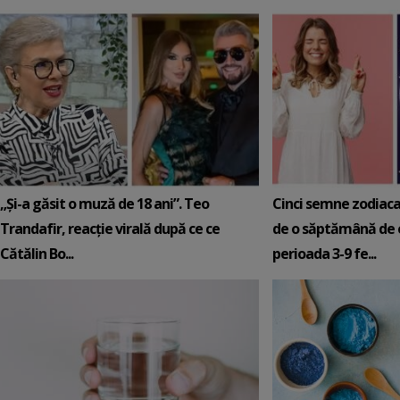
„Și-a găsit o muză de 18 ani”. Teo
Cinci semne zodiaca
Trandafir, reacție virală după ce ce
de o săptămână de e
Cătălin Bo...
perioada 3-9 fe...