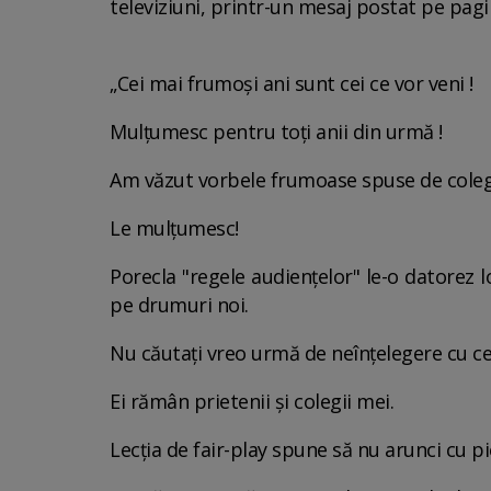
televiziuni, printr-un mesaj postat pe pag
„Cei mai frumoși ani sunt cei ce vor veni !
Mulțumesc pentru toți anii din urmă !
Am văzut vorbele frumoase spuse de colegi
Le mulțumesc!
Porecla "regele audiențelor" le-o datorez 
pe drumuri noi.
Nu căutați vreo urmă de neînțelegere cu cei
Ei rămân prietenii și colegii mei.
Lecția de fair-play spune să nu arunci cu pi