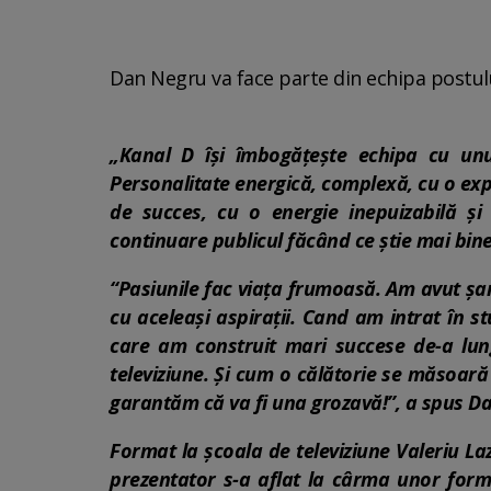
Dan Negru va face parte din echipa postulu
„Kanal D îşi îmbogăţeşte echipa cu unu
Personalitate energică, complexă, cu o expe
de succes, cu o energie inepuizabilă ş
continuare publicul făcând ce ştie mai bine,
“Pasiunile fac viaţa frumoasă. Am avut şa
cu aceleaşi aspiraţii. Cand am intrat în s
care am construit mari succese de-a lung
televiziune. Şi cum o călătorie se măsoară
garantăm că va fi una grozavă!”, a spus D
Format la şcoala de televiziune Valeriu La
prezentator s-a aflat la cârma unor for