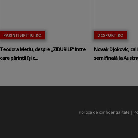
PARINTISIPITICI.RO
DCSPORT.RO
Teodora Mețiu, despre „ZIDURILE” între
Novak Djokovic, calif
care părinții își c...
semifinală la Austral
Politica de confidențialitate
|
Po