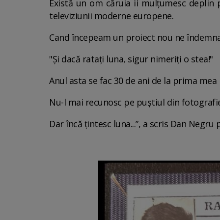
Există un om căruia ii mulțumesc deplin p
televiziunii moderne europene.
Cand începeam un proiect nou ne îndemna 
"Și dacă ratați luna, sigur nimeriți o stea!"
Anul asta se fac 30 de ani de la prima mea
Nu-l mai recunosc pe puștiul din fotografi
Dar încă țintesc luna...”, a scris Dan Negr