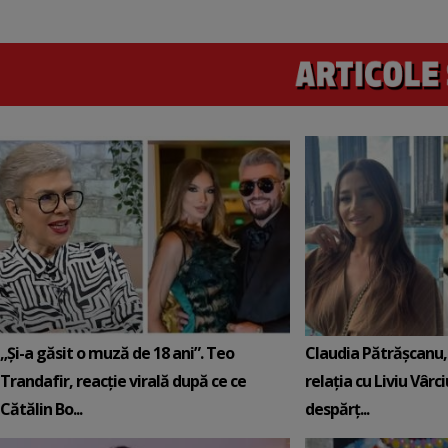
„Și-a găsit o muză de 18 ani”. Teo
Claudia Pătrășcanu,
Trandafir, reacție virală după ce ce
relația cu Liviu Vârci
Cătălin Bo...
despărț...