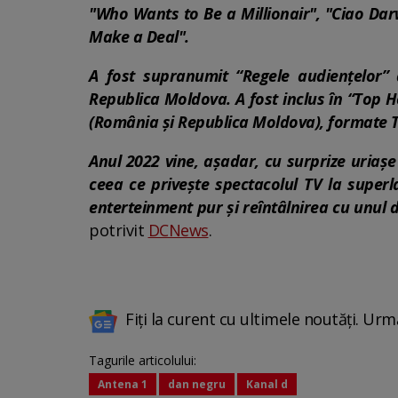
"Who Wants to Be a Millionair", "Ciao Darw
Make a Deal".
A fost supranumit “Regele audienţelor” d
Republica Moldova. A fost inclus în “Top H
(România şi Republica Moldova), formate TV
Anul 2022 vine, așadar, cu surprize uriașe
ceea ce privește spectacolul TV la superl
enterteinment pur și reîntâlnirea cu unul di
potrivit
DCNews
.
Fiți la curent cu ultimele noutăți. Urm
Tagurile articolului:
Antena 1
dan negru
Kanal d