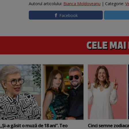
Autorul articolului:
Bianca Moldoveanu
| Categorie:
V
Facebook
„Și-a găsit o muză de 18 ani”. Teo
Cinci semne zodiaca