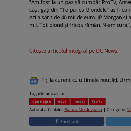
"Am fost la un pas să cumpăr ProTv, Antena
câștigați din "Te pui cu Blondele" aș fi cu
Azi a sărit de 40 mii de euro. JP Morgan și 
mii. Tot blond și fricos rămân. N-am curaj
Citește articolul integral pe DC News.
Fiți la curent cu ultimele noutăți. Urm
Tagurile articolului:
dan negru
esca
mesaj
Pro tv
Autorul articolului:
Bianca Moldoveanu
| Categorie:
V
Facebook