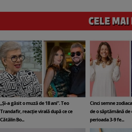
„Și-a găsit o muză de 18 ani”. Teo
Cinci semne zodiaca
Trandafir, reacție virală după ce ce
de o săptămână de e
Cătălin Bo...
perioada 3-9 fe...