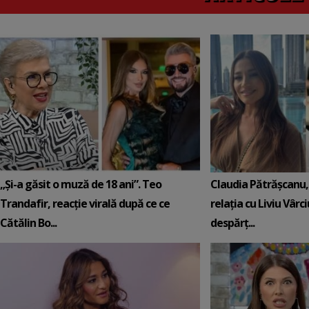
„Și-a găsit o muză de 18 ani”. Teo
Claudia Pătrășcanu,
Trandafir, reacție virală după ce ce
relația cu Liviu Vârci
Cătălin Bo...
despărț...