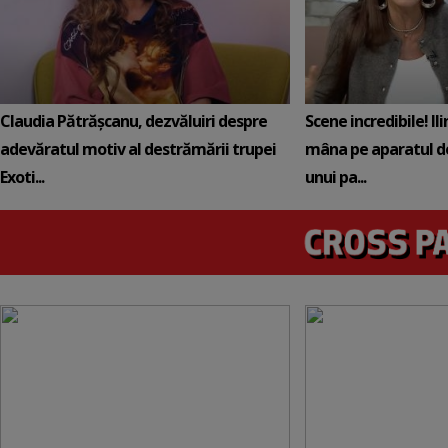
Claudia Pătrășcanu, dezvăluiri despre
Scene incredibile! Il
adevăratul motiv al destrămării trupei
mâna pe aparatul de
Exoti...
unui pa...