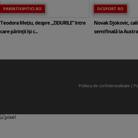
PARINTISIPITICI.RO
DCSPORT.RO
Teodora Mețiu, despre „ZIDURILE” între
Novak Djokovic, calif
care părinții își c...
semifinală la Austral
Politica de confidențialitate
|
Po