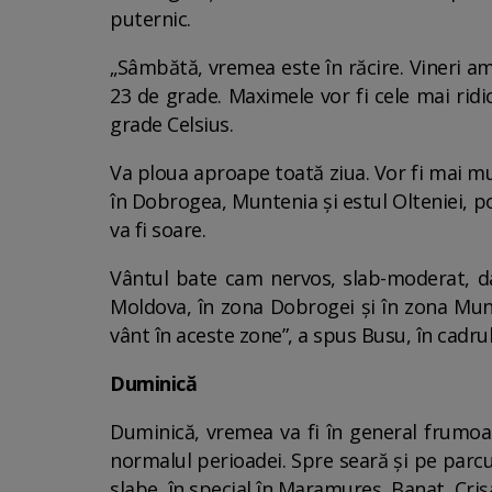
puternic.
„Sâmbătă, vremea este în răcire. Vineri a
23 de grade. Maximele vor fi cele mai ridi
grade Celsius.
Va ploua aproape toată ziua. Vor fi mai mul
în Dobrogea, Muntenia și estul Olteniei, poa
va fi soare.
Vântul bate cam nervos, slab-moderat, dar
Moldova, în zona Dobrogei și în zona Munt
vânt în aceste zone”, a spus Busu, în cadru
Duminică
Duminică, vremea va fi în general frumoas
normalul perioadei. Spre seară și pe parcur
slabe, în special în Maramureș, Banat, Criș