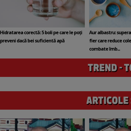
Hidratarea corectă: 5 boli pe care le poți
Aur albastru: super
preveni dacă bei suficientă apă
fier care reduce cole
combate îmb...