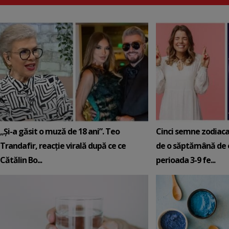
„Și-a găsit o muză de 18 ani”. Teo
Cinci semne zodiaca
Trandafir, reacție virală după ce ce
de o săptămână de e
Cătălin Bo...
perioada 3-9 fe...