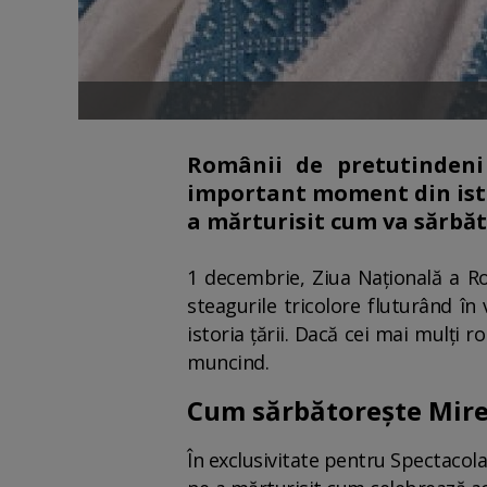
Românii de pretutindeni
important moment din istor
a mărturisit cum va sărbăto
1 decembrie, Ziua Națională a Ro
steagurile tricolore fluturând î
istoria țării. Dacă cei mai mulţi
muncind.
Cum sărbătorește Mire
În exclusivitate pentru Spectacol