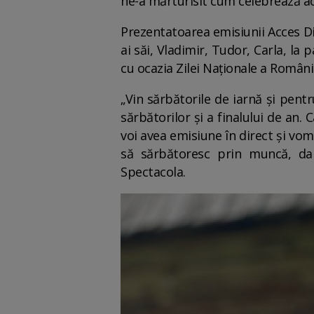
ne-a mărturisit cum celebrează a
Prezentatoarea emisiunii Acces Dir
ai săi, Vladimir, Tudor, Carla, l
cu ocazia Zilei Naționale a Români
„Vin sărbătorile de iarnă și pent
sărbătorilor și a finalului de an. 
voi avea emisiune în direct și vom 
să sărbătoresc prin muncă, dar
Spectacola.