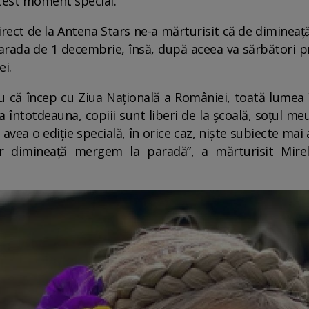
cest moment special.
ect de la Antena Stars ne-a mărturisit că de dimineață 
a parada de 1 decembrie, însă, după aceea va sărbători p
ei.
ru că încep cu Ziua Națională a României, toată lumea 
Ca întotdeauna, copiii sunt liberi de la școală, soțul meu 
avea o ediție specială, în orice caz, niște subiecte mai
 dimineață mergem la paradă”, a mărturisit Mirela