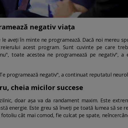
ramează negativ viața
are le aveți în minte ne programează. Dacă noi mereu s
reierului acest program. Sunt cuvinte pe care trebu
 "nu", toate acestea ne programează pe negativ", a e
e! Te programează negativ", a continuat reputatul neurol
ru, cheia micilor succese
e zilnic, doar așa va da randament maxim. Este extr
astă energie. Este greu să înveți pe toată lumea să se re
n fotoliu cât mai comod, fie culcat pe spate, neîncercân