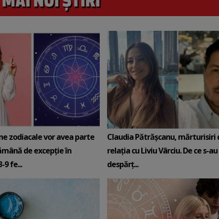
ne zodiacale vor avea parte
Claudia Pătrășcanu, mărturisiri
ămână de excepție în
relația cu Liviu Vârciu. De ce s-au
9 fe...
despărț...