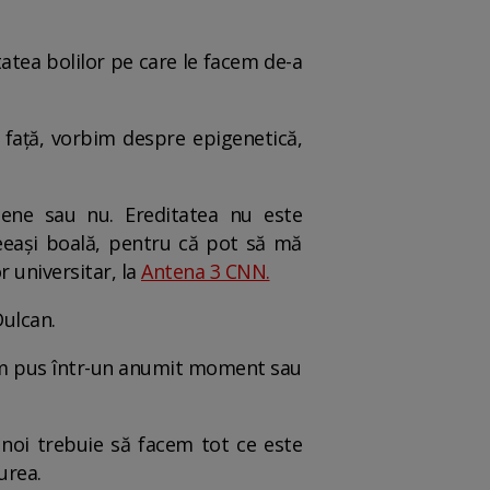
tatea bolilor pe care le facem de-a
 față, vorbim despre epigenetică,
gene sau nu. Ereditatea nu este
eași boală, pentru că pot să mă
 universitar, la
Antena 3 CNN.
Dulcan.
e-am pus într-un anumit moment sau
 noi trebuie să facem tot ce este
urea.