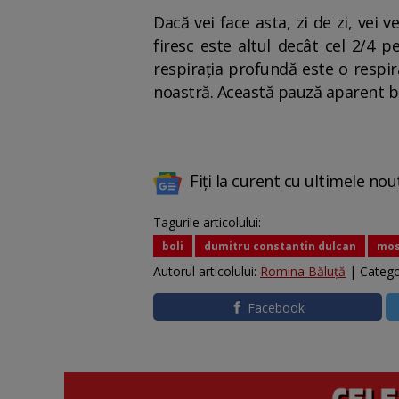
Dacă vei face asta, zi de zi, vei 
firesc este altul decât cel 2/4 pe
respirația profundă este o respi
noastră. Această pauză aparent b
Fiți la curent cu ultimele nou
Tagurile articolului:
boli
dumitru constantin dulcan
mos
Autorul articolului:
Romina Băluță
| Catego
Facebook