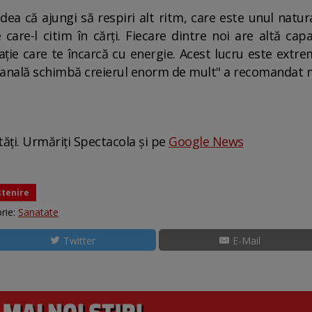
vedea că ajungi să respiri alt ritm, care este unul nat
 care-l citim în cărți. Fiecare dintre noi are altă cap
rație care te încarcă cu energie. Acest lucru este ext
anală schimbă creierul enorm de mult" a recomandat m
tăți. Urmăriți Spectacola și pe
Google News
tenire
rie:
Sanatate
Twitter
E-Mail