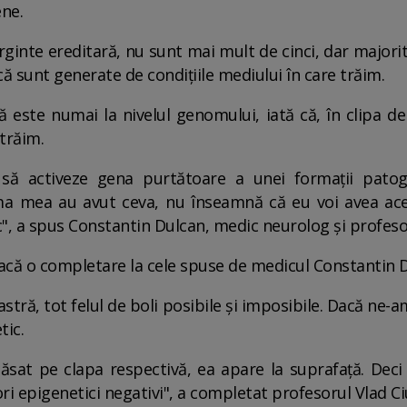
ene.
rginte ereditară, nu sunt mai mult de cinci, dar majori
că sunt generate de condițiile mediului în care trăim.
 este numai la nivelul genomului, iată că, în clipa de
 trăim.
t să activeze gena purtătoare a unei formații pato
ma mea au avut ceva, nu înseamnă că eu voi avea ace
ac", a spus Constantin Dulcan, medic neurolog și profesor
 facă o completare la cele spuse de medicul Constantin 
tră, tot felul de boli posibile și imposibile. Dacă n
tic.
ăsat pe clapa respectivă, ea apare la suprafață. Deci
ri epigenetici negativi", a completat profesorul Vlad Ci