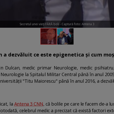
Secretul unei vieți FĂRĂ boli - Captură foto: Antena 3
n a dezvăluit ce este epigenetica și cum moș
in Dulcan, medic primar Neurologie, medic psihiatru
 Neurologie la Spitalul Militar Central până în anul 200
versității "Titu Maiorescu" până în anul 2016, a dezvă
icat, la
Antena 3 CNN
, că bolile pe care le facem de-a l
Totodată, celebrul medic a precizat că există factori ext