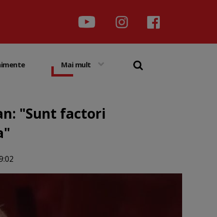
nimente
Mai mult
n: "Sunt factori
a"
9:02