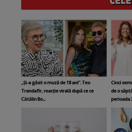
„Și-a găsit o muză de 18 ani”. Teo
Cinci sem
Trandafir, reacție virală după ce ce
de o săpt
Cătălin Bo...
perioada 3-