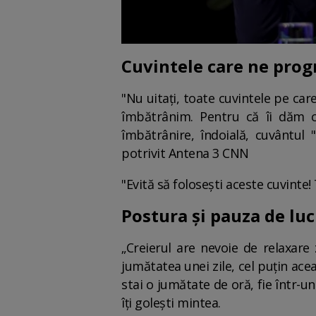
Cuvintele care ne prog
"Nu uitați, toate cuvintele pe c
îmbătrânim. Pentru că îi dăm c
îmbătrânire, îndoială, cuvântul
potrivit Antena 3 CNN
"Evită să folosești aceste cuvint
Postura şi pauza de luc
„Creierul are nevoie de relaxar
jumătatea unei zile, cel puțin ace
stai o jumătate de oră, fie într-u
îți golești mintea.