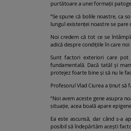
purtătoare a unei formații patog
"Se spune că bolile noastre, ca so
lungul existenței noastre se pare 
Noi credem că tot ce se întâmplă
adică despre condițiile în care noi
Sunt factori exteriori care po
fundamentală. Dacă tatăl și ma
protejez foarte bine și să nu le f
Profesorul Vlad Ciurea a ținut să
"Noi avem aceste gene asupra noas
situație, acea boală apare epigene
Ea este ascunsă, dar când s-a ap
posibil să îndepărtăm acești facto