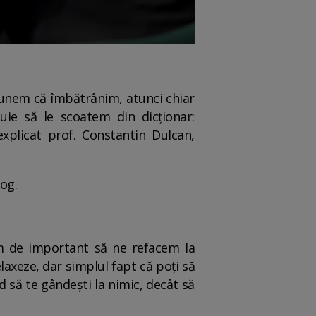
punem că îmbătrânim, atunci chiar
ie să le scoatem din dicționar:
xplicat prof. Constantin Dulcan,
og.
em de important să ne refacem la
laxeze, dar simplul fapt că poți să
d să te gândești la nimic, decât să