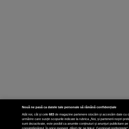
Nouă ne pasă ca datele tale personale să rămână confidențiale
Atât noi, cât și cele
683
de magazine partenere stocăm și accesăm date cu carac
urmărire care susțin scopurile indicate la rubrica „Noi, și partenerii noștri p
sunt dezactivate, este posibil ca anumite conținuturi și anunțuri publicitare pe
consimțământul, în orice moment, dând clic pe linkul „Gestionați preferințele” 