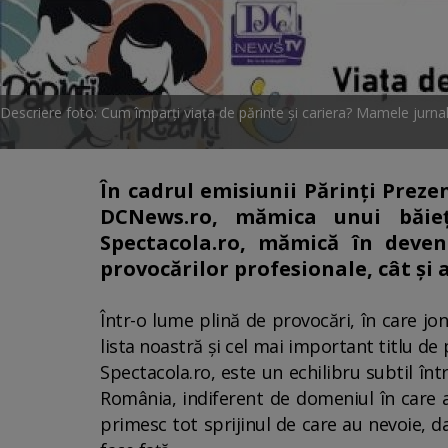
Descriere foto: Cum împarți viața de părinte și cariera? Mamele jurnali
În cadrul emisiunii Părinți Preze
DCNews.ro, mămica unui băieț
Spectacola.ro, mămică în deven
provocărilor profesionale, cât și a
Într-o lume plină de provocări, în care j
lista noastră și cel mai important titlu d
Spectacola.ro, este un echilibru subtil înt
România, indiferent de domeniul în care a
primesc tot sprijinul de care au nevoie, d