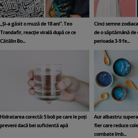
„Și-a găsit o muză de 18 ani”. Teo
Cinci semne zodiaca
Trandafir, reacție virală după ce ce
de o săptămână de e
Cătălin Bo...
perioada 3-9 fe...
Hidratarea corectă: 5 boli pe care le poți
Aur albastru: super
preveni dacă bei suficientă apă
fier care reduce cole
combate îmb...