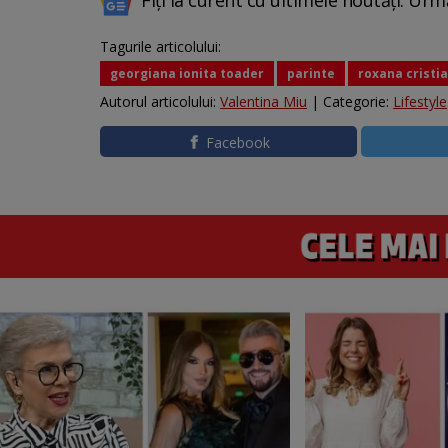
Fiți la curent cu ultimele noutăți. Urm
Tagurile articolului:
georgiana ionita toader
parinte
roxana cristi
Autorul articolului:
Valentina Miu
| Categorie:
Lifestyle
Facebook