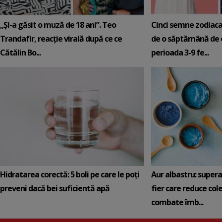
„Și-a găsit o muză de 18 ani”. Teo
Cinci semne zodiaca
Trandafir, reacție virală după ce ce
de o săptămână de e
Cătălin Bo...
perioada 3-9 fe...
Hidratarea corectă: 5 boli pe care le poți
Aur albastru: super
preveni dacă bei suficientă apă
fier care reduce cole
combate îmb...