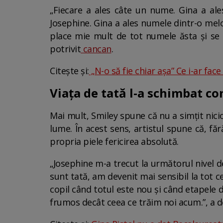
„Fiecare a ales câte un nume. Gina a ale
Josephine. Gina a ales numele dintr-o melo
place mie mult de tot numele ăsta și se p
potrivit
cancan
.
Citește și:
„N-o să fie chiar așa” Ce i-ar face
Viața de tată l-a schimbat c
Mai mult, Smiley spune că nu a simțit nici
lume. În acest sens, artistul spune că, fă
propria piele fericirea absolută.
„Josephine m-a trecut la următorul nivel d
sunt tată, am devenit mai sensibil la tot c
copil când totul este nou și când etapele de
frumos decât ceea ce trăim noi acum.”, a de