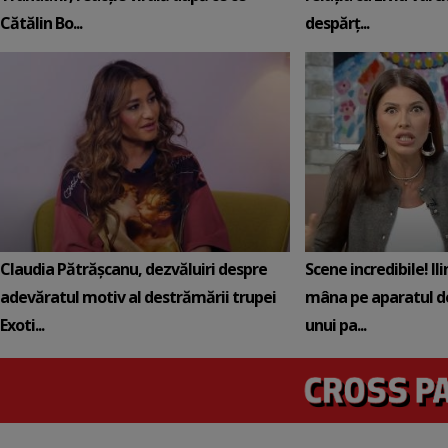
Cătălin Bo...
despărț...
Claudia Pătrășcanu, dezvăluiri despre
Scene incredibile! Il
adevăratul motiv al destrămării trupei
mâna pe aparatul de
Exoti...
unui pa...