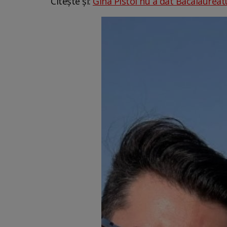
Citește și:
Gina Pistol nu a dat Bacalaureatu