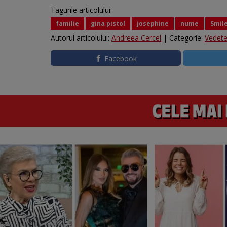
Tagurile articolului:
familie
gina pistol
josephine
nume
Smil
Autorul articolului:
Andreea Cercel
| Categorie:
Vedet
Facebook