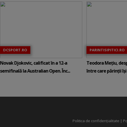
DCSPORT.RO
PARINTISIPITICI.RO
Novak Djokovic, calificat în a 12-a
Teodora Mețiu, desp
semifinală la Australian Open. Înc...
între care părinții își c
Politica de confidențialitate
|
Po