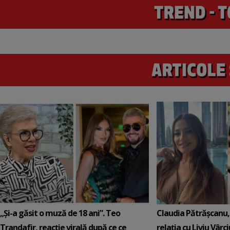
„Și-a găsit o muză de 18 ani”. Teo
Claudia Pătrășcanu,
Trandafir, reacție virală după ce ce
relația cu Liviu Vârci