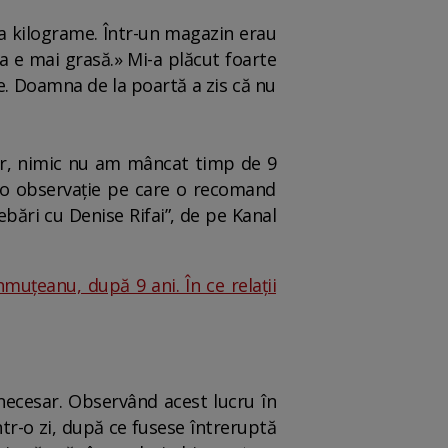
va kilograme. Într-un magazin erau
aia e mai grasă.» Mi-a plăcut foarte
re. Doamna de la poartă a zis că nu
văr, nimic nu am mâncat timp de 9
t o observație pe care o recomand
bări cu Denise Rifai”, de pe Kanal
uțeanu, după 9 ani. În ce relații
ecesar. Observând acest lucru în
tr-o zi, după ce fusese întreruptă