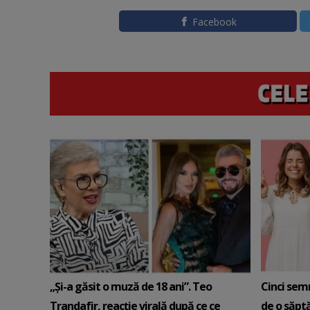
Facebook
„Și-a găsit o muză de 18 ani”. Teo
Cinci sem
Trandafir, reacție virală după ce ce
de o săpt