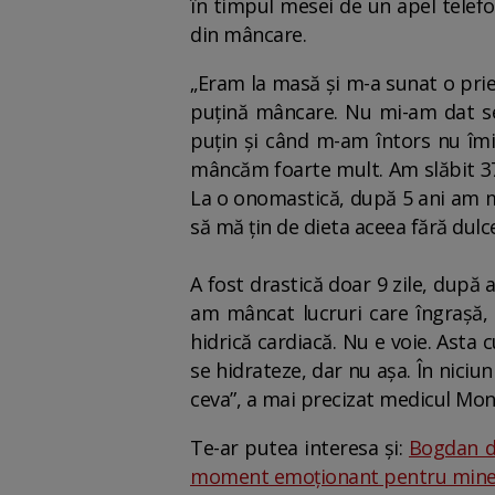
în timpul mesei de un apel telefo
din mâncare.
„Eram la masă și m-a sunat o pri
puțină mâncare. Nu mi-am dat se
puțin și când m-am întors nu îmi
mâncăm foarte mult. Am slăbit 37 
La o onomastică, după 5 ani am mâ
să mă țin de dieta aceea fără dulc
A fost drastică doar 9 zile, după
am mâncat lucruri care îngrașă, 
hidrică cardiacă. Nu e voie. Asta 
se hidrateze, dar nu așa. În niciu
ceva”, a mai precizat medicul Mo
Te-ar putea interesa și:
Bogdan de
moment emoționant pentru mine”