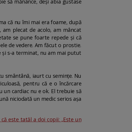
voie să mănânce, deși abia gustase
ama că nu îmi mai era foame, după
t, am plecat de acolo, am mâncat
etate se pune foarte repede și că
ele de vedere. Am făcut o prostie.
e și s-a terminat, nu am mai putut
 cu smântână, iaurt cu semințe. Nu
iculoasă, pentru că e o încărcare
u un cardiac nu e ok. El trebuie să
spună niciodată un medic serios așa
că este tatăl a doi copii: „Este un