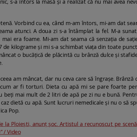
nic, s-a întors la masă și a realizat că nu mai avea ne
etenă. Vorbind cu ea, când m-am întors, mi-am dat se
ama atunci. A doua zi s-a întâmplat la fel. M-a suna
 mai era foame. Mi-am dat seama că senzația de sați
de kilograme și mi s-a schimbat viața din toate punct
ncat o bucățică de plăcintă cu brânză dulce și stafid
e.
 aceea am mâncat, dar nu ceva care să îngrașe. Brânză
cum ar fi torturi. Dieta cu apă mi se pare foarte per
cu beți mai mult de 2 litri de apă pe zi nu e bună. Pentr
n caz dietă cu apă. Sunt lucruri nemedicale și nu o să 
nica Pop.
 la Ploiești, anunț șoc. Artistul a recunoscut pe scenă 
 / Video