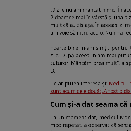
„9 zile nu am mâncat nimic. În ac
2 doamne mai în vârstă și una a zis
mult că au zis așa. În aceeași zi 
am voie să intru acolo. Nu m-a re
Foarte bine m-am simțit pentru t
zile. După aceea, n-am mai putut
tuturor. Mâncăm prea mult”, a spu
D.
Te-ar putea interesa și:
Medicul M
sunt acum cele două: „A fost o dis
Cum și-a dat seama că
La un moment dat, medicul Monic
mod repetat, a observat că senzaț