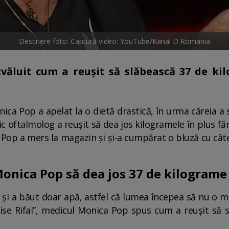
Descriere foto: Captură video: YouTube/Kanal D Romania
ăluit cum a reușit să slăbească 37 de ki
ica Pop a apelat la o dietă drastică, în urma căreia a s
 oftalmolog a reușit să dea jos kilogramele în plus făr
 Pop a mers la magazin și și-a cumpărat o bluză cu câte
onica Pop să dea jos 37 de kilograme
și a băut doar apă, astfel că lumea începea să nu o m
nise Rifai”, medicul Monica Pop spus cum a reușit să s