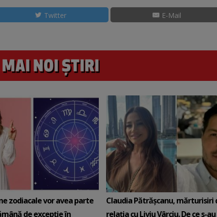
Twitter
E-Mail
ne zodiacale vor avea parte
Claudia Pătrășcanu, mărturisiri
ămână de excepție în
relația cu Liviu Vârciu. De ce s-au