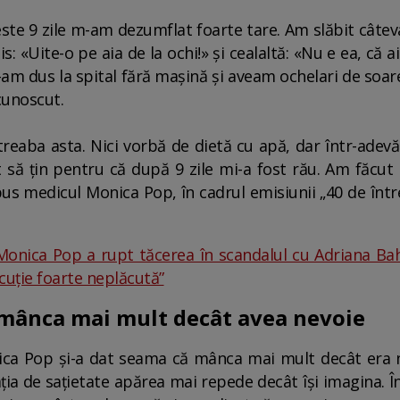
este 9 zile m-am dezumflat foarte tare. Am slăbit câte
: «Uite-o pe aia de la ochi!» și cealaltă: «Nu e ea, că 
m-am dus la spital fără mașină și aveam ochelari de soa
cunoscut.
reaba asta. Nici vorbă de dietă cu apă, dar într-ade
 să țin pentru că după 9 zile mi-a fost rău. Am făcu
s medicul Monica Pop, în cadrul emisiunii „40 de între
onica Pop a rupt tăcerea în scandalul cu Adriana Bahm
cuție foarte neplăcută”
 mânca mai mult decât avea nevoie
a Pop și-a dat seama că mânca mai mult decât era n
ia de sațietate apărea mai repede decât își imagina. În