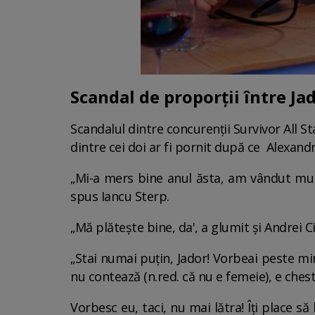
Scandal de proporții între Jad
Scandalul dintre concurenții Survivor All St
dintre cei doi ar fi pornit după ce Alexand
„Mi-a mers bine anul ăsta, am vândut mulți
spus Iancu Sterp.
„Mă plătește bine, da', a glumit și Andrei 
„Stai numai puțin, Jador! Vorbeai peste mi
nu contează (n.red. că nu e femeie), e chest
Vorbesc eu, taci, nu mai lătra! Îți place să 