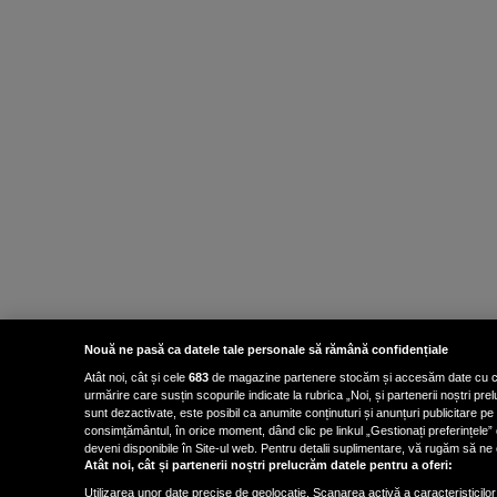
Nouă ne pasă ca datele tale personale să rămână confidențiale
Atât noi, cât și cele
683
de magazine partenere stocăm și accesăm date cu carac
urmărire care susțin scopurile indicate la rubrica „Noi, și partenerii noștri p
sunt dezactivate, este posibil ca anumite conținuturi și anunțuri publicitare pe
consimțământul, în orice moment, dând clic pe linkul „Gestionați preferințele” 
deveni disponibile în Site-ul web. Pentru detalii suplimentare, vă rugăm să ne co
Atât noi, cât și partenerii noștri prelucrăm datele pentru a oferi:
Utilizarea unor date precise de geolocație. Scanarea activă a caracteristicilor 