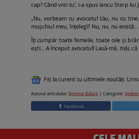
cap? Când vrei tu', i-a spus Iancu Sterp lui 
„Nu, vorbeam cu avocatul tău, nu cu tine.
mușchiul meu, înțelegi? Nu, nu, nu există…
Îți cumpăr toate femeile, toate oile și brân
ești… A început avocatul! Lasă-mă, măi, că 
Fiți la curent cu ultimele noutăți. Urm
Autorul articolului:
Romina Băluță
| Categorie:
Vedete
Facebook