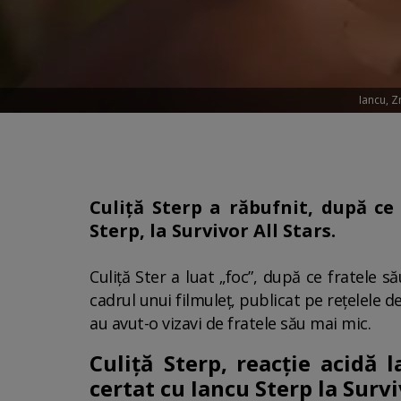
Iancu, Z
Culiță Sterp a răbufnit, după ce
Sterp, la Survivor All Stars.
Culiță Ster a luat „foc”, după ce fratele s
cadrul unui filmuleț, publicat pe rețelele de
au avut-o vizavi de fratele său mai mic.
Culiță Sterp, reacție acidă
certat cu Iancu Sterp la Survi