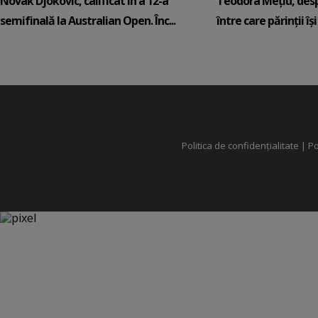
Novak Djokovic, calificat în a 12-a
Teodora Mețiu, desp
semifinală la Australian Open. Înc...
între care părinții își c
Politica de confidențialitate
|
Po