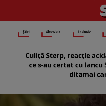
Știri
Showbiz
Exclusiv
Culiță Sterp, reacție ac
ce s-au certat cu Iancu 
ditamai cam