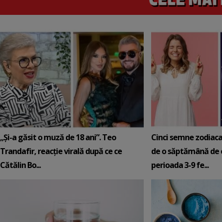
„Și-a găsit o muză de 18 ani”. Teo
Cinci semne zodiaca
Trandafir, reacție virală după ce ce
de o săptămână de e
Cătălin Bo...
perioada 3-9 fe...