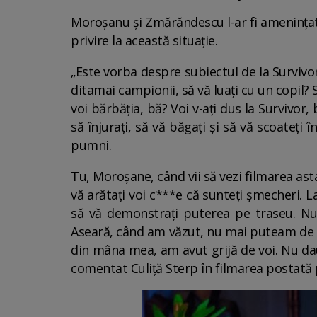
Moroșanu și Zmărăndescu l-ar fi amenințat p
privire la această situație.
„Este vorba despre subiectul de la Survivo
ditamai campionii, să vă luați cu un copil? 
voi bărbăția, bă? Voi v-ați dus la Survivor
să înjurați, să vă băgați și să vă scoateț
pumni.
Tu, Moroșane, când vii să vezi filmarea asta
vă arătați voi c***e că sunteți șmecheri. L
să vă demonstrați puterea pe traseu. Nu 
Aseară, când am văzut, nu mai puteam de ne
din mâna mea, am avut grijă de voi. Nu da
comentat Culiță Sterp în filmarea postată