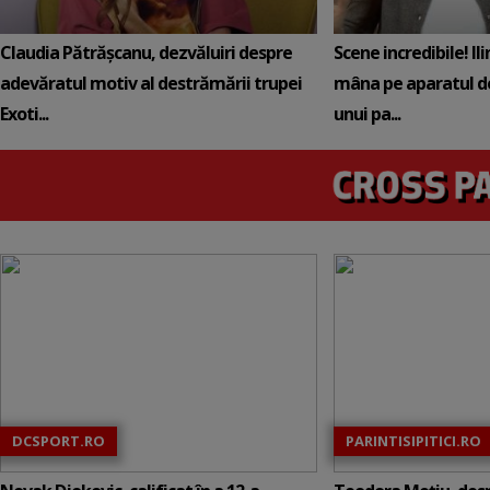
Claudia Pătrășcanu, dezvăluiri despre
Scene incredibile! Il
adevăratul motiv al destrămării trupei
mâna pe aparatul de
Exoti...
unui pa...
DCSPORT.RO
PARINTISIPITICI.RO