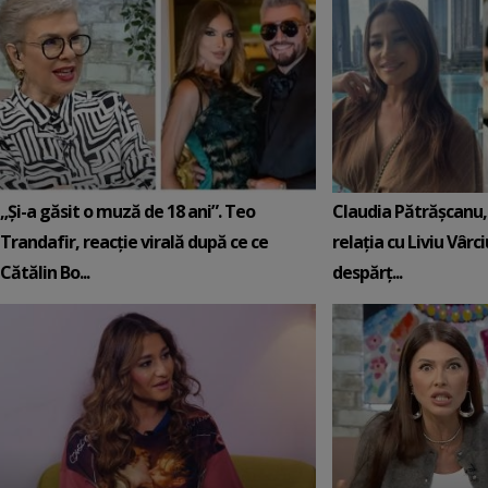
„Și-a găsit o muză de 18 ani”. Teo
Claudia Pătrășcanu,
Trandafir, reacție virală după ce ce
relația cu Liviu Vârci
Cătălin Bo...
despărț...