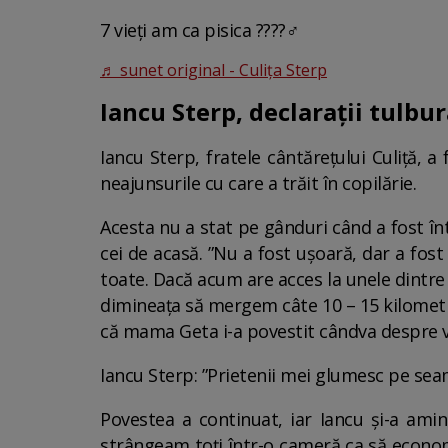
7 vieți am ca pisica ????‍♂️
♬ sunet original - Culiţa Sterp
Iancu Sterp, declarații tulbu
Iancu Sterp, fratele cântărețului Culiță, 
neajunsurile cu care a trăit în copilărie.
Acesta nu a stat pe gânduri când a fost înt
cei de acasă. ”Nu a fost ușoară, dar a fos
toate. Dacă acum are acces la unele dintre 
dimineața să mergem câte 10 – 15 kilometri 
că mama Geta i-a povestit cândva despre vi
Iancu Sterp: ”Prietenii mei glumesc pe seam
Povestea a continuat, iar Iancu și-a amin
strângeam toți într-o cameră ca să econom