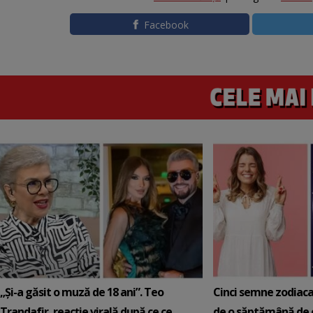
Facebook
„Și-a găsit o muză de 18 ani”. Teo
Cinci semne zodiaca
Trandafir, reacție virală după ce ce
de o săptămână de e