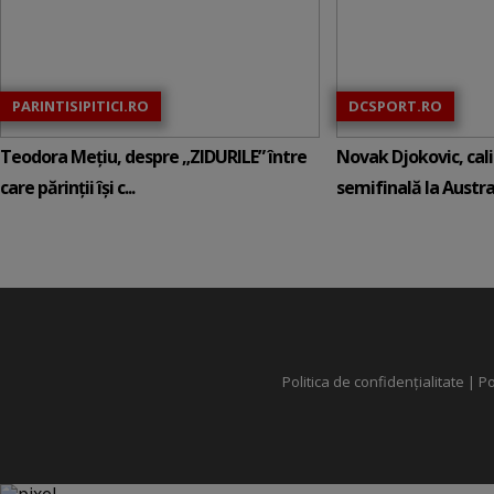
PARINTISIPITICI.RO
DCSPORT.RO
Teodora Mețiu, despre „ZIDURILE” între
Novak Djokovic, calif
care părinții își c...
semifinală la Austral
Politica de confidențialitate
|
Po