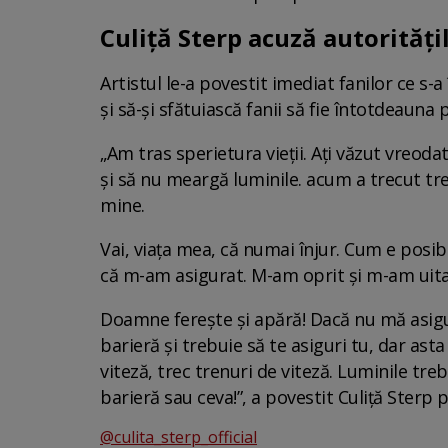
Culiță Sterp acuză autorități
Artistul le-a povestit imediat fanilor ce s-
și să-și sfătuiască fanii să fie întotdeauna
„Am tras sperietura vieții. Ați văzut vreoda
și să nu meargă luminile. acum a trecut tr
mine.
Vai, viața mea, că numai înjur. Cum e posib
că m-am asigurat. M-am oprit și m-am uitat
Doamne ferește și apără! Dacă nu mă asigur
barieră și trebuie să te asiguri tu, dar ast
viteză, trec trenuri de viteză. Luminile tre
barieră sau ceva!”, a povestit Culiță Sterp
@culita_sterp_official