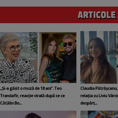
„Și-a găsit o muză de 18 ani”. Teo
Claudia Pătrășcanu,
Trandafir, reacție virală după ce ce
relația cu Liviu Vârci
Cătălin Bo...
despărț...