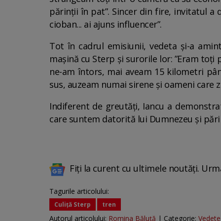
părinții în pat”. Sincer din fire, invitatu
cioban... ai ajuns influencer”.
Tot în cadrul emisiunii, vedeta și-a amint
mașină cu Sterp și surorile lor: ”Eram toți
ne-am întors, mai aveam 15 kilometri până 
sus, auzeam numai sirene și oameni care zb
Indiferent de greutăți, Iancu a demonstr
care suntem datorită lui Dumnezeu și părin
Fiți la curent cu ultimele noutăți. Urm
Tagurile articolului:
Culiță Sterp
tren
Autorul articolului:
Romina Băluță
| Categorie:
Vedete