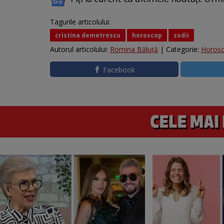
Tagurile articolului:
cristina demetrescu
horoscop
zodii
Autorul articolului:
Romina Băluță
| Categorie:
Horos
Facebook