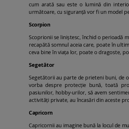
cum arată sau este o lumină din interio
următoare, cu siguranță vor fi un model pent
Scorpion
Scoprionii se liniștesc, închid o perioadă 
recapătă somnul aceia care, poate în ultim
ceva bine în viața lor, poate o dragoste, po
Segetător
Segetătorii au parte de prieteni buni, de oam
vorba despre protecție bună, toată pr
pasiunilor, hobby-urilor, să avem sentimen
activități private, au încasări din aceste pr
Capricorn
Capricornii au imagine bună la locul de munc