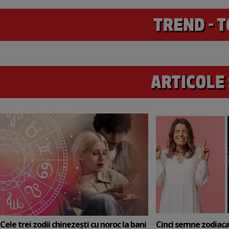
Cele trei zodii chinezești cu noroc la bani
Cinci semne zodiaca