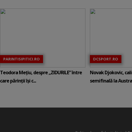
PARINTISIPITICI.RO
DCSPORT.RO
Teodora Mețiu, despre „ZIDURILE” între
Novak Djokovic, calif
care părinții își c...
semifinală la Austral