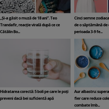
„Și-a găsit o muză de 18 ani”. Teo
Cinci semne zodiaca
Trandafir, reacție virală după ce ce
de o săptămână de e
Cătălin Bo...
perioada 3-9 fe...
Hidratarea corectă: 5 boli pe care le poți
Aur albastru: super
preveni dacă bei suficientă apă
fier care reduce cole
combate îmb...