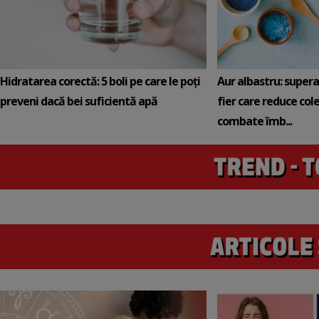
Hidratarea corectă: 5 boli pe care le poți
Aur albastru: super
preveni dacă bei suficientă apă
fier care reduce cole
combate îmb...