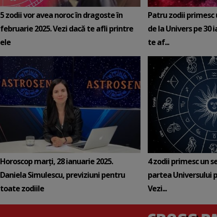
5 zodii vor avea noroc în dragoste în
Patru zodii primesc
februarie 2025. Vezi dacă te afli printre
de la Univers pe 30 
ele
te af...
Horoscop marți, 28 ianuarie 2025.
4 zodii primesc un s
Daniela Simulescu, previziuni pentru
partea Universului p
toate zodiile
Vezi...