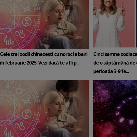
Cele trei zodii chinezești cu noroc la bani
Cinci semne zodiaca
în februarie 2025. Vezi dacă te afli p...
de o săptămână de e
perioada 3-9 fe...