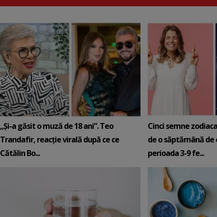
„Și-a găsit o muză de 18 ani”. Teo
Cinci semne zodiaca
Trandafir, reacție virală după ce ce
de o săptămână de e
Cătălin Bo...
perioada 3-9 fe...