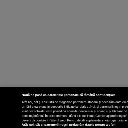
Nouă ne pasă ca datele tale personale să rămână confidențiale
Atât noi, cât și cele
683
de magazine partenere stocăm și accesăm date cu carac
urmărire care susțin scopurile indicate la rubrica „Noi, și partenerii noștri p
sunt dezactivate, este posibil ca anumite conținuturi și anunțuri publicitare pe
consimțământul, în orice moment, dând clic pe linkul „Gestionați preferințele” 
deveni disponibile în Site-ul web. Pentru detalii suplimentare, vă rugăm să ne co
Atât noi, cât și partenerii noștri prelucrăm datele pentru a oferi: