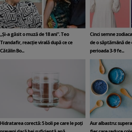
„Și-a găsit o muză de 18 ani”. Teo
Cinci semne zodiaca
Trandafir, reacție virală după ce ce
de o săptămână de e
Cătălin Bo...
perioada 3-9 fe...
Hidratarea corectă: 5 boli pe care le poți
Aur albastru: super
preveni dacă bei suficientă apă
fier care reduce cole