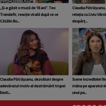
„Și-a găsit o muză de 18 ani”. Teo
Claudia Pătrășcanu,
Trandafir, reacție virală după ce ce
relația cu Liviu Vârci
Cătălin Bo...
despărț...
Claudia Pătrășcanu, dezvăluiri despre
Scene incredibile! Il
adevăratul motiv al destrămării trupei
mâna pe aparatul de
Exoti...
unui pa...