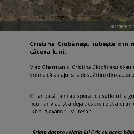
Descriere fo
Cristina Ciobănașu iubește din 
câteva luni.
Vlad Gherman și Cristina Ciobănașu și-au s
vreme că au ajuns la despărțire din cauza d
Chiar dacă fanii au sperat cu sufletul la g
nou, iar Vlad știa deja despre relația ei 
iubit, Alexandru Mureșan.
„Știam despre relația lui Cris cu acest băi