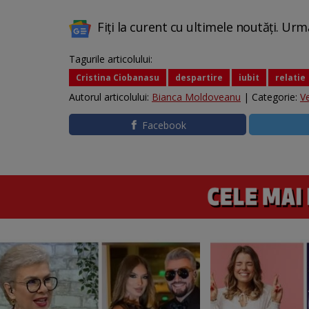
Fiți la curent cu ultimele noutăți. Urm
Tagurile articolului:
Cristina Ciobanasu
despartire
iubit
relatie
Autorul articolului:
Bianca Moldoveanu
| Categorie:
V
Facebook