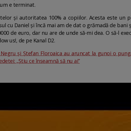
acum e terminat.
lor și autoritatea 100% a copiilor. Acesta este un pr
l cu Daniel și încă mai am de dat o grămadă de bani și,
000 de euro, dar nu are de unde să-mi dea. O să-l exec
low us!, de pe Kanal D2.
 Negru și Ștefan Floroaica au aruncat la gunoi o pung
detei: „Știu ce înseamnă să nu ai”