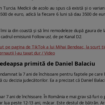
n Turcia. Medicii de acolo au spus că există și o varian
3500 de euro, adică la fiecare 6 luni să dau 3500 de 
 îmi ia din coastă și să îmi remodeleze după gaura de l
 cadrul emisiunii Follow us!, de pe Kanal D2.
ut pe pagina de TikTok a lui Mihai Bendeac, la scurt t
ernauții l-au taxat dur / Video
edeapsa primită de Daniel Balaciu
condamnat la 7 ani de închisoare pentru faptele pe care 
ă cu decizia judecătorilor. Ea a precizat că Daniel Balac
ar 7 ani de închisoare. În România e mai grav să furi o 
ar lua peste 12-13 ani, măcar. Este destul de bătrân. Are