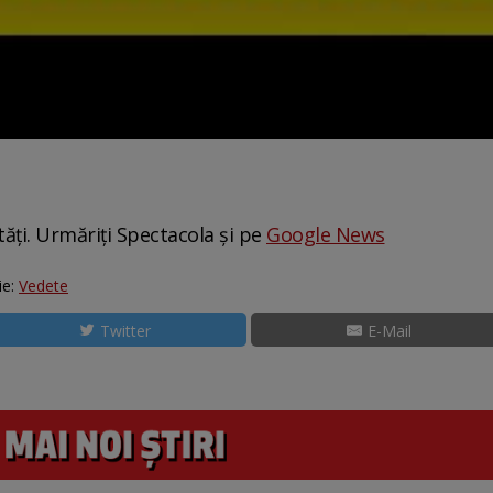
tăți. Urmăriți Spectacola și pe
Google News
ie:
Vedete
Twitter
E-Mail