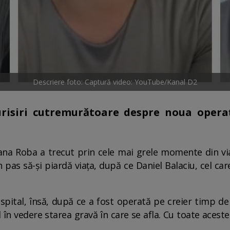
Descriere foto: Captură video: YouTube/Kanal D2
isiri cutremurătoare despre noua operaț
na Roba a trecut prin cele mai grele momente din viaț
pas să-și piardă viața, după ce Daniel Balaciu, cel care 
pital, însă, după ce a fost operată pe creier timp de
în vedere starea gravă în care se afla. Cu toate aceste