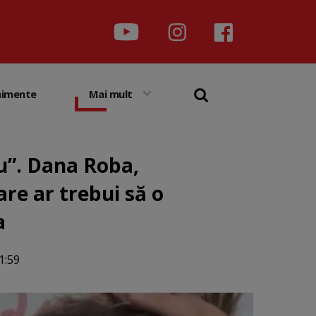
nimente
Mai mult
iu”. Dana Roba,
re ar trebui să o
a
1:59