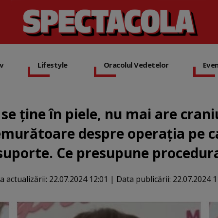
iv
Lifestyle
Oracolul Vedetelor
Eve
se ține în piele, nu mai are cran
emurătoare despre operația pe ca
suporte. Ce presupune procedur
a actualizării:
22.07.2024 12:01
|
Data publicării:
22.07.2024 1