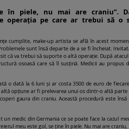
e în piele, nu mai are craniu”. D
e operația pe care ar trebui să o 
nțe cumplite, make-up artista se află în acest moment 
 Problemele sunt însă departe de a se fi încheiat. Invitat
t că va trebui să suporte o altă operație. După atacul v
ructură osoasă care să îl susțină. Medicii au propus do
tă o dată la 6 luni și ar costa 3500 de euro de fieca
ltă opțiune ar fi prelevarea unui os dintr-o altă parte a
operi gaura din craniu. Această procedură este însă ș
t un medic din Germania ce se poate face la cazul meu
eierul meu este gol, se ține în piele. Nu mai are craniu, ia