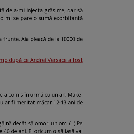
tă de a-mi injecta grăsime, dar să
euro mi se pare o sumă exorbitantă
a frunte. Aia pleacă de la 10000 de
imp după ce Andrei Versace a fost
le-a comis în urmă cu un an. Make-
iu ar fi meritat măcar 12-13 ani de
găină decât să omori un om. (...) Pe
 46 de ani. El oricum o să iasă vai