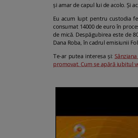
și amar de capul lui de acolo. Și 
Eu acum lupt pentru custodia fete
consumat 14000 de euro în procesu
de mică. Despăgubirea este de 80
Dana Roba, în cadrul emisiunii Fol
Te-ar putea interesa și:
Sânziana
promovat. Cum se apără iubitul ve