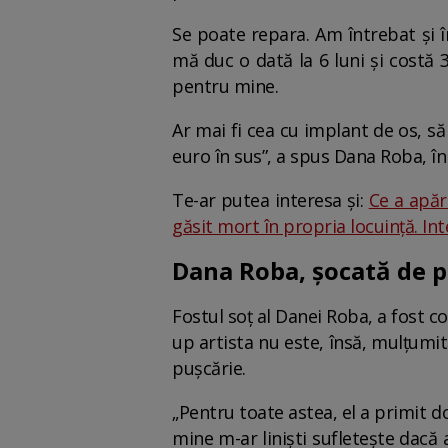
Se poate repara. Am întrebat și î
mă duc o dată la 6 luni și costă 
pentru mine.
Ar mai fi cea cu implant de os, să
euro în sus”, a spus Dana Roba, în
Te-ar putea interesa și:
Ce a apăr
găsit mort în propria locuință. Int
Dana Roba, șocată de p
Fostul soț al Danei Roba, a fost 
up artista nu este, însă, mulțumit
pușcărie.
„Pentru toate astea, el a primit do
mine m-ar liniști sufletește dacă 