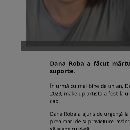
Dana Roba a făcut mărtur
suporte.
În urmă cu mai bine de un an, Da
2023, make-up artista a fost la un 
cap.
Dana Roba a ajuns de urgență la s
prea mari de supraviețuire, având 
să scape cu viață.