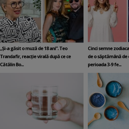
„Și-a găsit o muză de 18 ani”. Teo
Cinci semne zodiaca
Trandafir, reacție virală după ce ce
de o săptămână de e
Cătălin Bo...
perioada 3-9 fe...