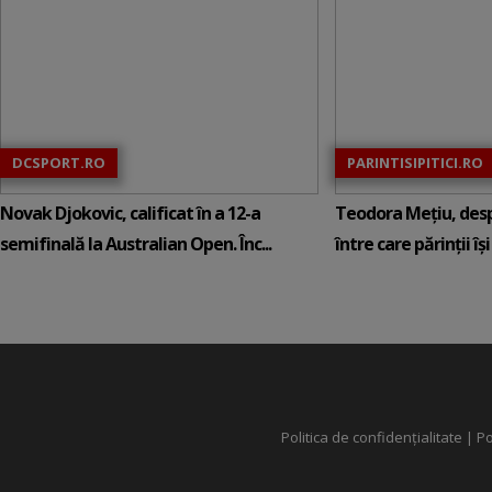
DCSPORT.RO
PARINTISIPITICI.RO
Novak Djokovic, calificat în a 12-a
Teodora Mețiu, desp
semifinală la Australian Open. Înc...
între care părinții își c
Politica de confidențialitate
|
Po