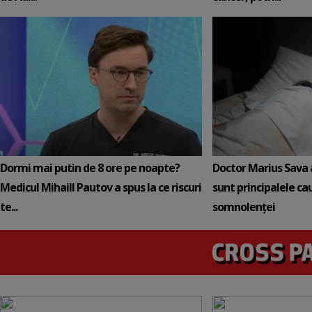
Dormi mai putin de 8 ore pe noapte?
Doctor Marius Sava 
Medicul Mihaill Pautov a spus la ce riscuri
sunt principalele ca
te...
somnolenței