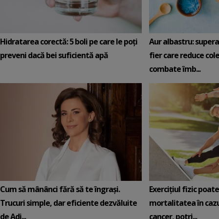
Hidratarea corectă: 5 boli pe care le poți
Aur albastru: super
preveni dacă bei suficientă apă
fier care reduce cole
combate îmb...
Cum să mânânci fără să te îngrași.
Exercițiul fizic poat
Trucuri simple, dar eficiente dezvăluite
mortalitatea în cazu
de Adi...
cancer, potri...