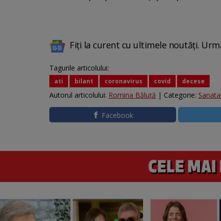
Fiți la curent cu ultimele noutăți. Urm
Tagurile articolului:
ati
bilant
coronavirus
covid
decese
Autorul articolului:
Romina Băluță
| Categorie:
Sanata
Facebook