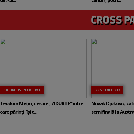
de Adi...
cancer, potri...
PARINTISIPITICI.RO
DCSPORT.RO
Teodora Mețiu, despre „ZIDURILE” între
Novak Djokovic, calif
care părinții își c...
semifinală la Austral