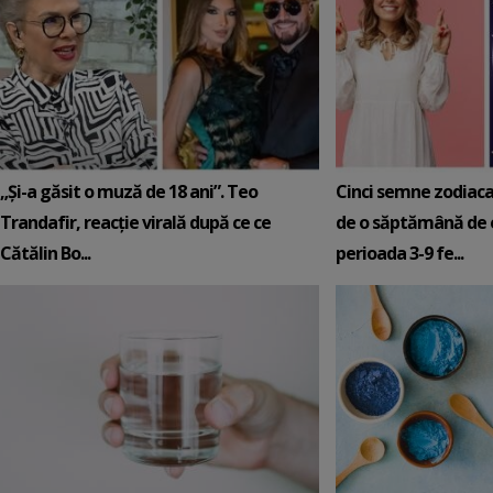
„Și-a găsit o muză de 18 ani”. Teo
Cinci semne zodiaca
Trandafir, reacție virală după ce ce
de o săptămână de e
Cătălin Bo...
perioada 3-9 fe...