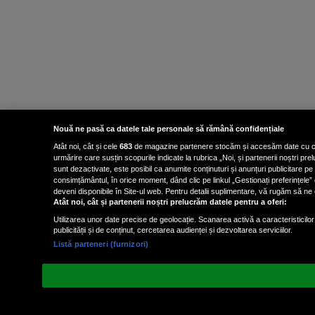
Nouă ne pasă ca datele tale personale să rămână confidențiale
Atât noi, cât și cele
683
de magazine partenere stocăm și accesăm date cu carac
urmărire care susțin scopurile indicate la rubrica „Noi, și partenerii noștri p
sunt dezactivate, este posibil ca anumite conținuturi și anunțuri publicitare pe
consimțământul, în orice moment, dând clic pe linkul „Gestionați preferințele” 
deveni disponibile în Site-ul web. Pentru detalii suplimentare, vă rugăm să ne co
Atât noi, cât și partenerii noștri prelucrăm datele pentru a oferi:
Utilizarea unor date precise de geolocație. Scanarea activă a caracteristicilor 
publicității și de conținut, cercetarea audienței și dezvoltarea serviciilor.
Listă parteneri (furnizori)