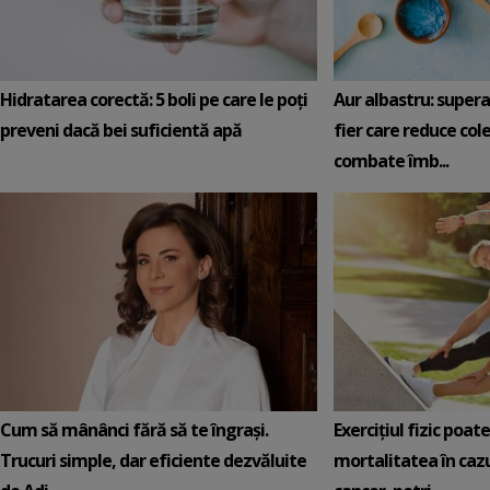
Hidratarea corectă: 5 boli pe care le poți
Aur albastru: super
preveni dacă bei suficientă apă
fier care reduce cole
combate îmb...
Cum să mânânci fără să te îngrași.
Exercițiul fizic poat
Trucuri simple, dar eficiente dezvăluite
mortalitatea în cazu