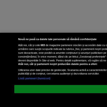
Nouă ne pasă ca datele tale personale să rămână confidențiale
Atât noi, cât și cele
683
de magazine partenere stocăm și accesăm date cu carac
urmărire care susțin scopurile indicate la rubrica „Noi, și partenerii noștri p
sunt dezactivate, este posibil ca anumite conținuturi și anunțuri publicitare pe
consimțământul, în orice moment, dând clic pe linkul „Gestionați preferințele” 
deveni disponibile în Site-ul web. Pentru detalii suplimentare, vă rugăm să ne co
Atât noi, cât și partenerii noștri prelucrăm datele pentru a oferi:
Utilizarea unor date precise de geolocație. Scanarea activă a caracteristicilor 
publicității și de conținut, cercetarea audienței și dezvoltarea serviciilor.
Listă parteneri (furnizori)