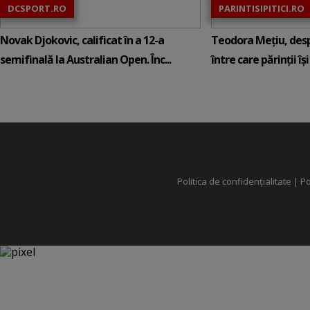
DCSPORT.RO
PARINTISIPITICI.RO
Novak Djokovic, calificat în a 12-a
Teodora Mețiu, desp
semifinală la Australian Open. Înc...
între care părinții își c
Politica de confidențialitate
|
Po