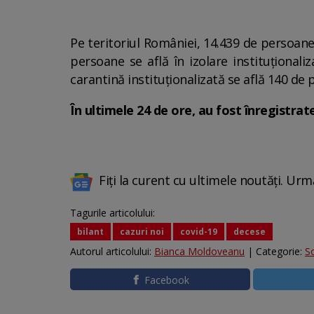
Pe teritoriul României, 14.439 de persoane 
persoane se află în izolare instituționali
carantină instituționalizată se află 140 de
În ultimele 24 de ore, au fost înregistrat
Fiți la curent cu ultimele noutăți. Urm
Tagurile articolului:
bilant
cazuri noi
covid-19
decese
Autorul articolului:
Bianca Moldoveanu
| Categorie:
So
Facebook