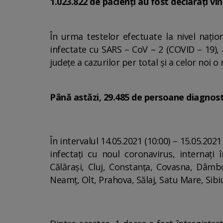
1.023.822 de pacienți au fost declarați vi
În urma testelor efectuate la nivel națio
infectate cu SARS – CoV – 2 (COVID – 19), 
județe a cazurilor per total și a celor noi o
Până astăzi, 29.485 de persoane diagnost
În intervalul 14.05.2021 (10:00) – 15.05.202
infectați cu noul coronavirus, internați 
Călărași, Cluj, Constanța, Covasna, Dâmbo
Neamț, Olt, Prahova, Sălaj, Satu Mare, Sibiu