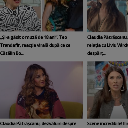
„Și-a găsit o muză de 18 ani”. Teo
Claudia Pătrășcanu,
Trandafir, reacție virală după ce ce
relația cu Liviu Vârci
Cătălin Bo...
despărț...
Claudia Pătrășcanu, dezvăluiri despre
Scene incredibile! Il