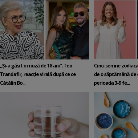
„Și-a găsit o muză de 18 ani”. Teo
Cinci semne zodiaca
Trandafir, reacție virală după ce ce
de o săptămână de e
Cătălin Bo...
perioada 3-9 fe...