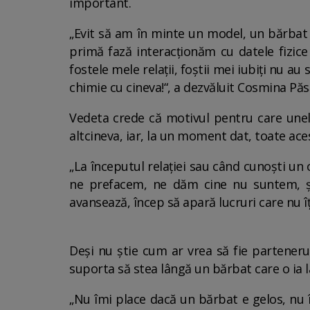
important.
„Evit să am în minte un model, un bărbat i
primă fază interacționăm cu datele fizice
fostele mele relații, foștii mei iubiți nu au
chimie cu cineva!“, a dezvăluit Cosmina Pă
Vedeta crede că motivul pentru care unele
altcineva, iar, la un moment dat, toate ace
„La începutul relației sau când cunoști un
ne prefacem, ne dăm cine nu suntem, și 
avansează, încep să apară lucruri care nu î
Deși nu știe cum ar vrea să fie partenerul
suporta să stea lângă un bărbat care o ia l
„Nu îmi place dacă un bărbat e gelos, nu î