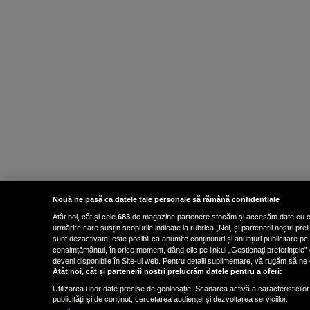
Nouă ne pasă ca datele tale personale să rămână confidențiale
Atât noi, cât și cele
683
de magazine partenere stocăm și accesăm date cu carac
urmărire care susțin scopurile indicate la rubrica „Noi, și partenerii noștri p
sunt dezactivate, este posibil ca anumite conținuturi și anunțuri publicitare pe
consimțământul, în orice moment, dând clic pe linkul „Gestionați preferințele” 
deveni disponibile în Site-ul web. Pentru detalii suplimentare, vă rugăm să ne co
Atât noi, cât și partenerii noștri prelucrăm datele pentru a oferi:
Utilizarea unor date precise de geolocație. Scanarea activă a caracteristicilor 
publicității și de conținut, cercetarea audienței și dezvoltarea serviciilor.