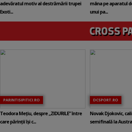
adevăratul motiv al destrămării trupei
mâna pe aparatul de
Exoti...
unui pa...
PARINTISIPITICI.RO
DCSPORT.RO
Teodora Mețiu, despre „ZIDURILE” între
Novak Djokovic, calif
care părinții își c...
semifinală la Austral