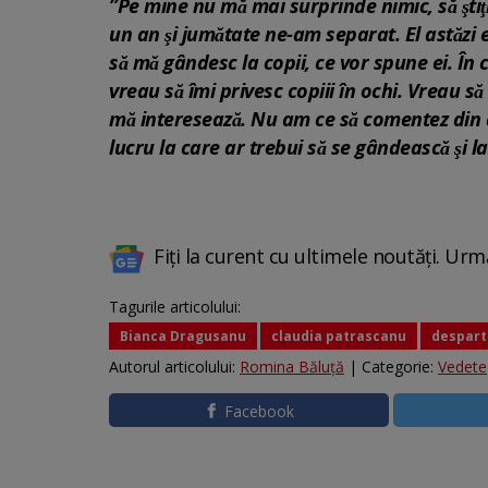
”Pe mine nu mă mai surprinde nimic, să ştiţ
un an şi jumătate ne-am separat. El astăzi
să mă gândesc la copii, ce vor spune ei. În
vreau să îmi privesc copiii în ochi. Vreau să
mă interesează. Nu am ce să comentez din ac
lucru la care ar trebui să se gândească şi l
Fiți la curent cu ultimele noutăți. Urm
Tagurile articolului:
Bianca Dragusanu
claudia patrascanu
despart
Autorul articolului:
Romina Băluță
| Categorie:
Vedete
Facebook