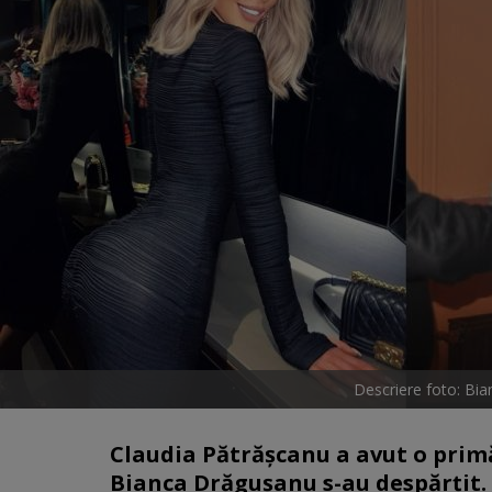
Descriere foto: Bi
Claudia Pătrășcanu a avut o primă 
Bianca Drăgușanu s-au despărțit.