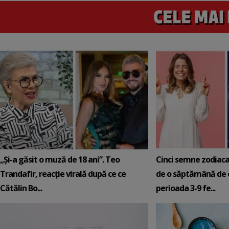
„Și-a găsit o muză de 18 ani”. Teo
Cinci semne zodiaca
Trandafir, reacție virală după ce ce
de o săptămână de e
Cătălin Bo...
perioada 3-9 fe...