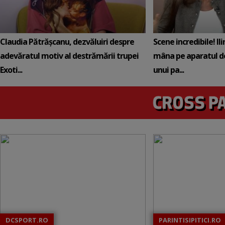
Claudia Pătrășcanu, dezvăluiri despre
Scene incredibile! Il
adevăratul motiv al destrămării trupei
mâna pe aparatul de
Exoti...
unui pa...
DCSPORT.RO
PARINTISIPITICI.RO