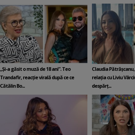
„Și-a găsit o muză de 18 ani”. Teo
Claudia Pătrășcanu,
Trandafir, reacție virală după ce ce
relația cu Liviu Vârci
Cătălin Bo...
despărț...