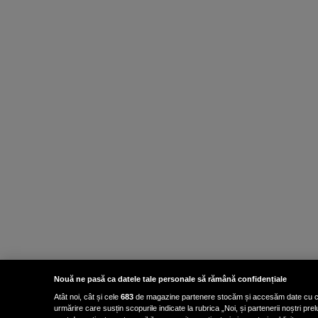
Nouă ne pasă ca datele tale personale să rămână confidențiale
Atât noi, cât și cele
683
de magazine partenere stocăm și accesăm date cu carac
urmărire care susțin scopurile indicate la rubrica „Noi, și partenerii noștri p