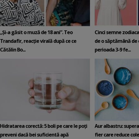
„Și-a găsit o muză de 18 ani”. Teo
Cinci semne zodiaca
Trandafir, reacție virală după ce ce
de o săptămână de e
Cătălin Bo...
perioada 3-9 fe...
Hidratarea corectă: 5 boli pe care le poți
Aur albastru: super
preveni dacă bei suficientă apă
fier care reduce cole