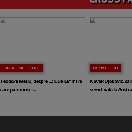
PARINTISIPITICI.RO
DCSPORT.RO
Teodora Mețiu, despre „ZIDURILE” între
Novak Djokovic, calif
care părinții își c...
semifinală la Austral