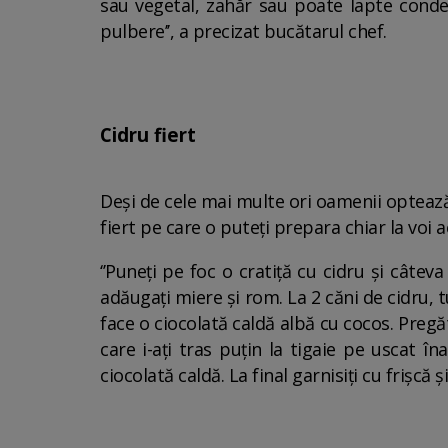
sau vegetal, zahăr sau poate lapte conden
pulbere’’, a precizat bucătarul chef.
Cidru fiert
Deși de cele mai multe ori oamenii optează 
fiert pe care o puteți prepara chiar la voi 
‘’Puneți pe foc o cratiță cu cidru și câteva
adăugați miere și rom. La 2 căni de cidru,
face o ciocolată caldă albă cu cocos. Pregă
care i-ați tras puțin la tigaie pe uscat 
ciocolată caldă. La final garnisiți cu frișcă 