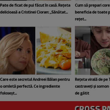
Pate de ficat de pui făcut în casă. Rețeta
Cum să prepari core
delicioasă a Cristinei Cioran: „Sănătat...
beneficia de toate p
rețet...
Care este secretul Andreei Bălan pentru
Rețeta virală de pe 
o omletă perfectă. Ce ingrediente
castraveți și somon 
foloseșt...
de gătit