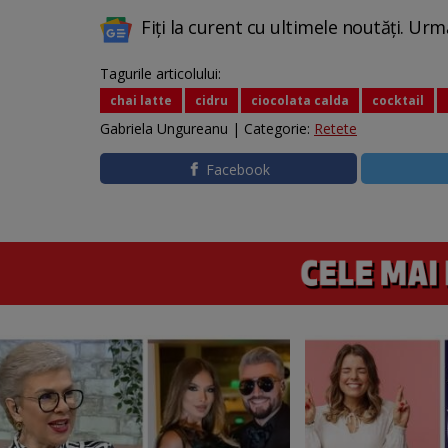
Fiți la curent cu ultimele noutăți. Urm
Tagurile articolului:
chai latte
cidru
ciocolata calda
cocktail
Gabriela Ungureanu | Categorie:
Retete
Facebook