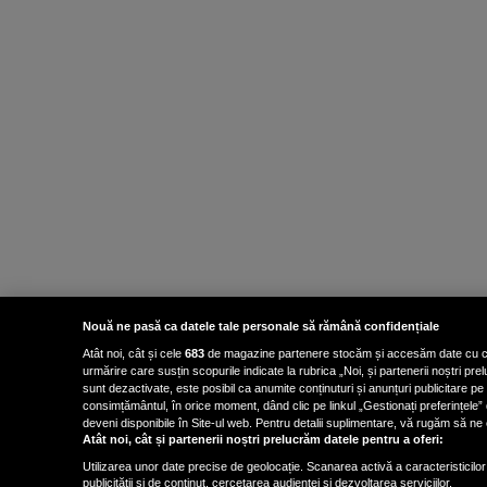
Nouă ne pasă ca datele tale personale să rămână confidențiale
Atât noi, cât și cele
683
de magazine partenere stocăm și accesăm date cu carac
urmărire care susțin scopurile indicate la rubrica „Noi, și partenerii noștri p
sunt dezactivate, este posibil ca anumite conținuturi și anunțuri publicitare pe
consimțământul, în orice moment, dând clic pe linkul „Gestionați preferințele” 
deveni disponibile în Site-ul web. Pentru detalii suplimentare, vă rugăm să ne co
Atât noi, cât și partenerii noștri prelucrăm datele pentru a oferi:
Utilizarea unor date precise de geolocație. Scanarea activă a caracteristicilor 
publicității și de conținut, cercetarea audienței și dezvoltarea serviciilor.