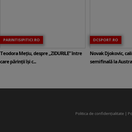
PARINTISIPITICI.RO
DCSPORT.RO
Teodora Mețiu, despre „ZIDURILE” între
Novak Djokovic, calif
care părinții își c...
semifinală la Austral
Politica de confidențialitate
|
Po