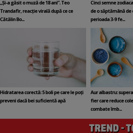
„Și-a găsit o muză de 18 ani”. Teo
Cinci semne zodiaca
Trandafir, reacție virală după ce ce
de o săptămână de e
Cătălin Bo...
perioada 3-9 fe...
Hidratarea corectă: 5 boli pe care le poți
Aur albastru: super
preveni dacă bei suficientă apă
fier care reduce cole
combate îmb...