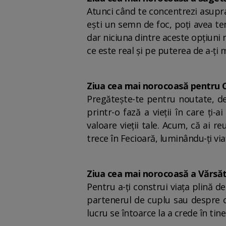
Atunci când te concentrezi asupra
ești un semn de foc, poți avea te
dar niciuna dintre aceste opțiuni 
ce este real și pe puterea de a-ți 
Ziua cea mai norocoasă pentru 
Pregătește-te pentru noutate, deo
printr-o fază a vieții în care ți
valoare vieții tale. Acum, că ai 
trece în Fecioară, luminându-ți vi
Ziua cea mai norocoasă a Vărsăt
Pentru a-ți construi viața plină de
partenerul de cuplu sau despre car
lucru se întoarce la a crede în tine