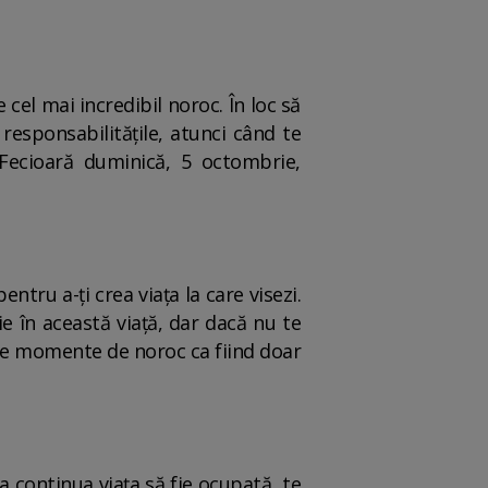
 cel mai incredibil noroc. În loc să
responsabilitățile, atunci când te
 Fecioară duminică, 5 octombrie,
ntru a-ți crea viața la care visezi.
ie în această viață, dar dacă nu te
ste momente de noroc ca fiind doar
a continua viața să fie ocupată, te