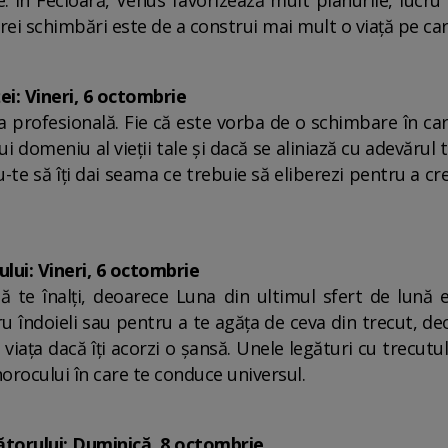
. În Fecioară, Venus favorizează mult planurile, lucru pe
ărei schimbări este de a construi mai mult o viață pe car
ei: Vineri, 6 octombrie
viața profesională. Fie că este vorba de o schimbare în 
i domeniu al vieții tale și dacă se aliniază cu adevărul t
u-te să îți dai seama ce trebuie să eliberezi pentru a 
lui: Vineri, 6 octombrie
 să te înalți, deoarece Luna din ultimul sfert de lun
u îndoieli sau pentru a te agăța de ceva din trecut, de
i viața dacă îți acorzi o șansă. Unele legături cu trecut
orocului în care te conduce universul.
ătorului: Duminică, 8 octombrie