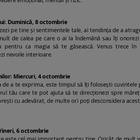
 vedere emoțional, mental și fizic.
ui: Duminică, 8 octombrie
zezi pe tine și sentimentele tale, ai tendința de a atrage
 mult de calea pe care o ai la îndemână sau îți onorezi 
țiu pentru ca magia să te găsească. Venus trece în
zi nevoile interioare.
lor: Miercuri, 4 octombrie
e a te exprima, este timpul să îți folosești cuvintele pe
orul tău care te pot ajuta să te direcționezi spre măreț
dorești cu adevărat, de multe ori poți desconsidera ace
Vineri, 6 octombrie
 ce este cel mai important pentru tine. Oricât de mult v