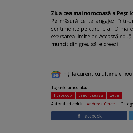
Ziua cea mai norocoasă a Peștilo
Pe măsură ce te angajezi într-un
sentimente pe care le ai. O mare p
exersarea limitelor. Această nouă
muncit din greu să le creezi.
Fiți la curent cu ultimele nou
Tagurile articolului:
horoscop
zi norocoasa
zodii
Autorul articolului:
Andreea Cercel
| Catego
Facebook