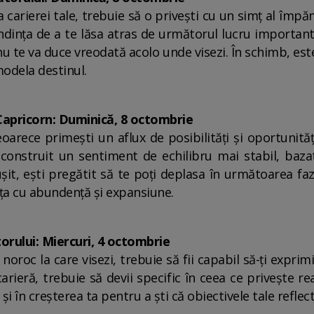
 carierei tale, trebuie să o privești cu un simț al împă
ndința de a te lăsa atras de următorul lucru importan
nu te va duce vreodată acolo unde visezi. În schimb, es
modela destinul.
Capricorn: Duminică, 8 octombrie
arece primești un aflux de posibilități și oportunități
-ai construit un sentiment de echilibru mai stabil, b
reușit, ești pregătit să te poți deplasa în următoarea 
ața cu abundență și expansiune.
orului: Miercuri, 4 octombrie
 noroc la care visezi, trebuie să fii capabil să-ți expri
ieră, trebuie să devii specific în ceea ce privește rea
 și în creșterea ta pentru a ști că obiectivele tale refle