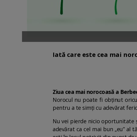
Iată care este cea mai noro
Ziua cea mai norocoasă a Berbec
Norocul nu poate fi obținut oric
pentru a te simți cu adevărat feri
Nu vei pierde nicio oportunitate ș
adevărat ca cel mai bun „eu” al t