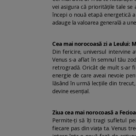
vei asigura că prioritățile tale se
începi o nouă etapă energetică a v
adauge la valoarea generală a unei 
Cea mai norocoasă zi a Leului: M
Din fericire, universul intervine
Venus s-a aflat în semnul tău zod
retrogradă. Oricât de mult s-ar f
energie de care aveai nevoie pent
lăsând în urmă lecțiile din trecu
devine esențial.
Ziua cea mai norocoasă a Fecioa
Permite-ți să îți tragi sufletul 
fiecare pas din viața ta. Venus tr