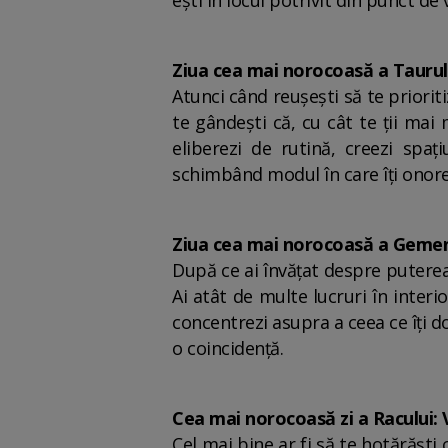
ești în locul potrivit din punct de
Ziua cea mai norocoasă a Taurul
Atunci când reușești să te prioriti
te gândești că, cu cât te ții mai
eliberezi de rutină, creezi spa
schimbând modul în care îți onore
Ziua cea mai norocoasă a Gemeni
După ce ai învățat despre puterea d
Ai atât de multe lucruri în interi
concentrezi asupra a ceea ce îți 
o coincidență.
Cea mai norocoasă zi a Racului: 
Cel mai bine ar fi să te hotărăști