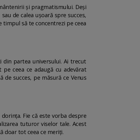
mântenirii și pragmatismului. Deși
t sau de calea ușoară spre succes,
te timpul să te concentrezi pe ceea
 din partea universului. Ai trecut
azat pe ceea ce adaugă cu adevărat
fază de succes, pe măsură ce Venus
mi dorința. Fie că este vorba despre
lizarea tuturor viselor tale. Acest
ctă doar tot ceea ce meriți.