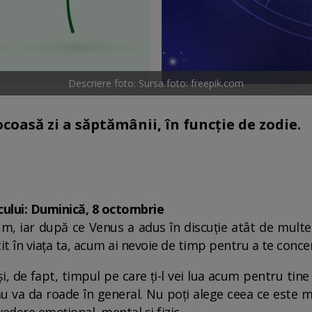
Descriere foto: Sursa foto: freepik.com
coasă zi a săptămânii, în funcție de zodie.
ului: Duminică, 8 octombrie
um, iar după ce Venus a adus în discuție atât de multe
cit în viața ta, acum ai nevoie de timp pentru a te conc
i, de fapt, timpul pe care ți-l vei lua acum pentru tine
ău va da roade în general. Nu poți alege ceea ce este m