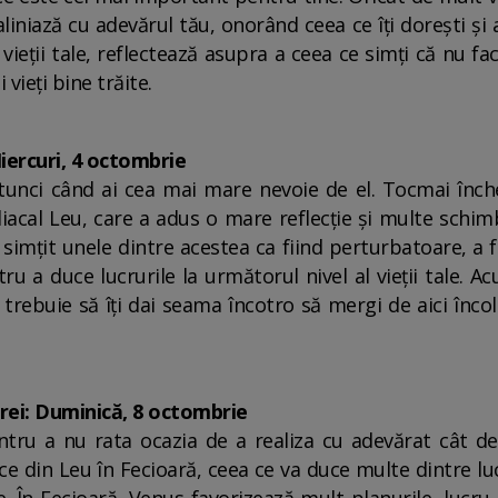
 aliniază cu adevărul tău, onorând ceea ce îți dorești și
ieții tale, reflectează asupra a ceea ce simți că nu fa
vieți bine trăite.
iercuri, 4 octombrie
 atunci când ai cea mai mare nevoie de el. Tocmai înc
iacal Leu, care a adus o mare reflecție și multe schimb
i simțit unele dintre acestea ca fiind perturbatoare, 
ru a duce lucrurile la următorul nivel al vieții tale. 
t, trebuie să îți dai seama încotro să mergi de aici înc
rei: Duminică, 8 octombrie
pentru a nu rata ocazia de a realiza cu adevărat cât de
ece din Leu în Fecioară, ceea ce va duce multe dintre luc