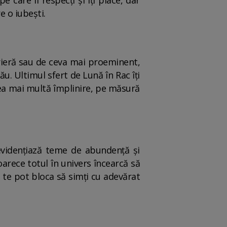
 care îl respecți și îți place, dar
e o iubești.
carieră sau de ceva mai proeminent,
ău. Ultimul sfert de Lună în Rac îți
crea mai multă împlinire, pe măsură
ă evidențiază teme de abundență și
oarece totul în univers încearcă să
ul te pot bloca să simți cu adevărat