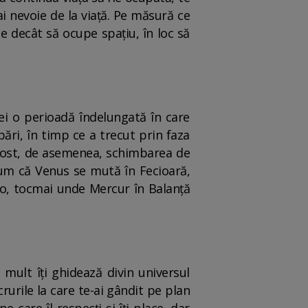
 ai nevoie de la viață. Pe măsură ce
ce decât să ocupe spațiu, în loc să
hei o perioadă îndelungată în care
ări, în timp ce a trecut prin faza
a fost, de asemenea, schimbarea de
Acum că Venus se mută în Fecioară,
olo, tocmai unde Mercur în Balanță
 mult îți ghidează divin universul
rurile la care te-ai gândit pe plan