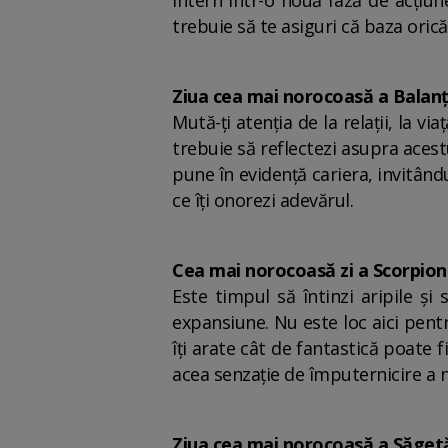
intern într-o nouă fază de acțiune
trebuie să te asiguri că baza oric
Ziua cea mai norocoasă a Balanț
Mută-ți atenția de la relații, la 
trebuie să reflectezi asupra acestu
pune în evidență cariera, invitând
ce îți onorezi adevărul.
Cea mai norocoasă zi a Scorpionu
Este timpul să întinzi aripile și
expansiune. Nu este loc aici pentr
îți arate cât de fantastică poate f
acea senzație de împuternicire a n
Ziua cea mai norocoasă a Săget