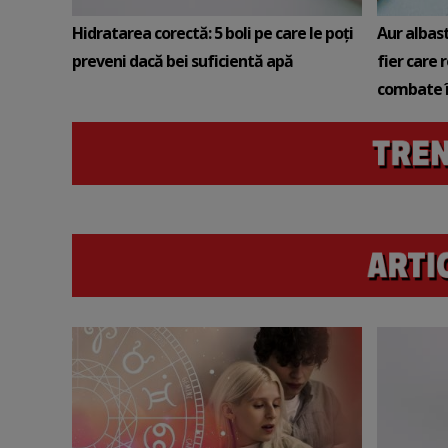
Hidratarea corectă: 5 boli pe care le poți
Aur albas
preveni dacă bei suficientă apă
fier care 
combate î