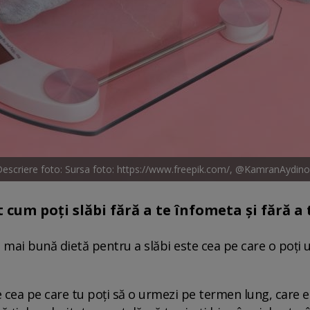
escriere foto: Sursa foto: https://www.freepik.com/, @KamranAydin
t cum poți slăbi fără a te înfometa și fără a
a mai bună dietă pentru a slăbi este cea pe care o poți 
 cea pe care tu poți să o urmezi pe termen lung, care es