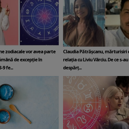
ne zodiacale vor avea parte
Claudia Pătrășcanu, mărturisiri
ămână de excepție în
relația cu Liviu Vârciu. De ce s-au
9 fe...
despărț...