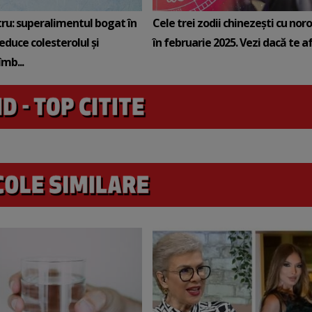
tru: superalimentul bogat în
Cele trei zodii chinezești cu noro
reduce colesterolul și
în februarie 2025. Vezi dacă te afli
mb...