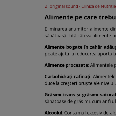
♬ original sound - Clinica de Nutriți
Alimente pe care trebui
Eliminarea anumitor alimente din 
sănătoasă. Iată câteva alimente pe 
Alimente bogate în zahăr adău
poate ajuta la reducerea aportului 
Alimente procesate
: Alimentele p
Carbohidrați rafinați
: Alimentele
duce la creșteri bruște ale nivelu
Grăsimi trans și grăsimi satura
sănătoase de grăsimi, cum ar fi ule
Alcoolul
: Consumul excesiv de alc