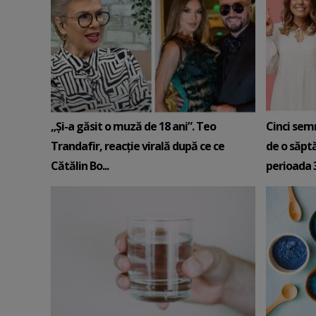
„Și-a găsit o muză de 18 ani”. Teo
Cinci sem
Trandafir, reacție virală după ce ce
de o săpt
Cătălin Bo...
perioada 3-