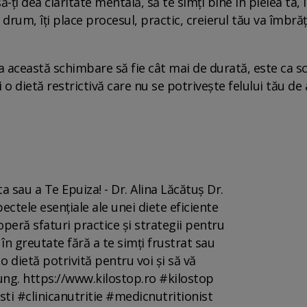
-ți dea claritate mentală, să te simți bine în pielea ta, î
drum, îți place procesul, practic, creierul tău va îmbră
 această schimbare să fie cât mai de durată, este ca sc
o dietă restrictivă care nu se potrivește felului tău de a
 sau a Te Epuiza! - Dr. Alina Lăcătuș Dr.
ectele esențiale ale unei diete eficiente
operă sfaturi practice și strategii pentru
 în greutate fără a te simți frustrat sau
 o dietă potrivită pentru voi și să vă
ung. https://www.kilostop.ro #kilostop
sti #clinicanutritie #medicnutritionist