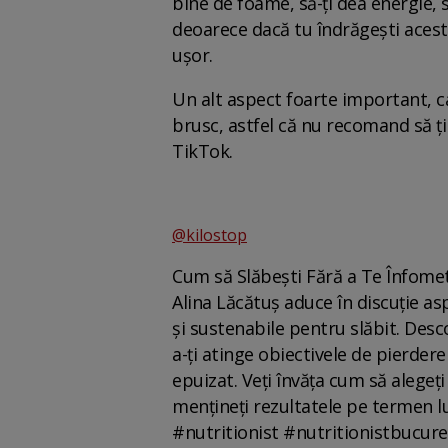
bine de foame, să-ți dea energie, să
deoarece dacă tu îndrăgești acest 
ușor.
Un alt aspect foarte important, ca
brusc, astfel că nu recomand să ții 
TikTok.
@kilostop
Cum să Slăbești Fără a Te Înfometa
Alina Lăcătuș aduce în discuție asp
și sustenabile pentru slăbit. Desc
a-ți atinge obiectivele de pierdere
epuizat. Veți învăța cum să alegeți
mențineți rezultatele pe termen l
#nutritionist #nutritionistbucure