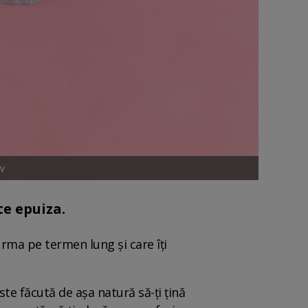
ov
 te epuiza.
urma pe termen lung și care îți
te făcută de așa natură să-ți țină