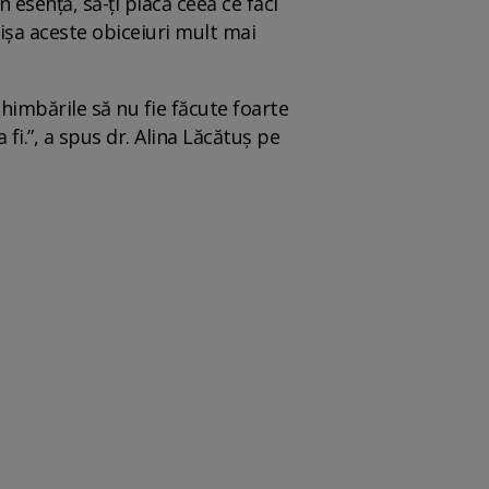
n esență, să-ți placă ceea ce faci
țișa aceste obiceiuri mult mai
himbările să nu fie făcute foarte
 fi.”, a spus dr. Alina Lăcătuș pe