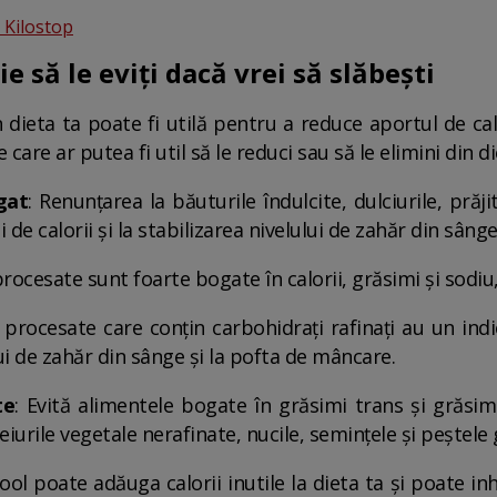
e Kilostop
e să le eviți dacă vrei să slăbești
dieta ta poate fi utilă pentru a reduce aportul de ca
care ar putea fi util să le reduci sau să le elimini din d
gat
: Renunțarea la băuturile îndulcite, dulciurile, prăj
de calorii și la stabilizarea nivelului de zahăr din sânge
rocesate sunt foarte bogate în calorii, grăsimi și sodiu, 
 procesate care conțin carbohidrați rafinați au un indi
lui de zahăr din sânge și la pofta de mâncare.
te
: Evită alimentele bogate în grăsimi trans și grăsi
iurile vegetale nerafinate, nucile, semințele și peștele 
ool poate adăuga calorii inutile la dieta ta și poate i