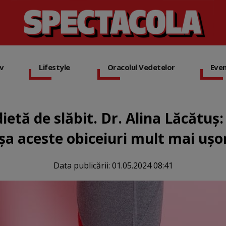
iv
Lifestyle
Oracolul Vedetelor
Eve
etă de slăbit. Dr. Alina Lăcătuș:
șa aceste obiceiuri mult mai ușor
Data publicării:
01.05.2024 08:41