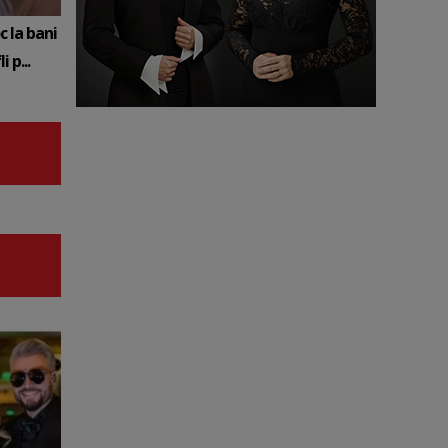
c la bani
 p...