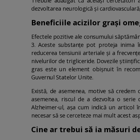
Trebuie adăugat că aceiași cercetători
dezvoltarea neurologică și cardiovasculară, 
Beneficiile acizilor grași om
Efectele pozitive ale consumului săptămânal
3. Aceste substanțe pot proteja inima îm
reducerea tensiunii arteriale și a frecvenț
nivelurilor de trigliceride. Dovezile științ
gras este un element obișnuit în recom
Guvernul Statelor Unite.
Există, de asemenea, motive să credem
asemenea, riscul de a dezvolta o serie d
Alzheimer-ul, așa cum indică un articol 
necesar să se cerceteze mai mult acest asp
Cine ar trebui să ia măsuri d