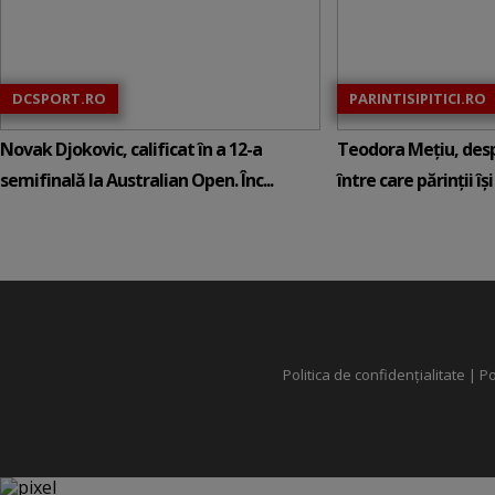
DCSPORT.RO
PARINTISIPITICI.RO
Novak Djokovic, calificat în a 12-a
Teodora Mețiu, desp
semifinală la Australian Open. Înc...
între care părinții își c
Politica de confidențialitate
|
Po