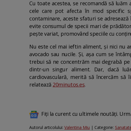
Cu toate acestea, se recomandă să luăm a
cele care pot afecta în mod specific s
contaminare, aceste sfaturi se adresează în
evite consumul de specii mari de prădători
pește variat, promovând speciile cu conți
Nu este cel mai ieftin aliment, și nici nu 
avocado sau nucile. Și, așa cum se întâm
trebui să ne concentrăm mai degrabă pe ad
dintr-un singur aliment. Dar, dacă luă
cardiovasculară, merită să încercăm să îi
relatează
20minutos.es
.
Fiți la curent cu ultimele noutăți. Urm
Autorul articolului:
Valentina Miu
| Categorie:
Sanatat