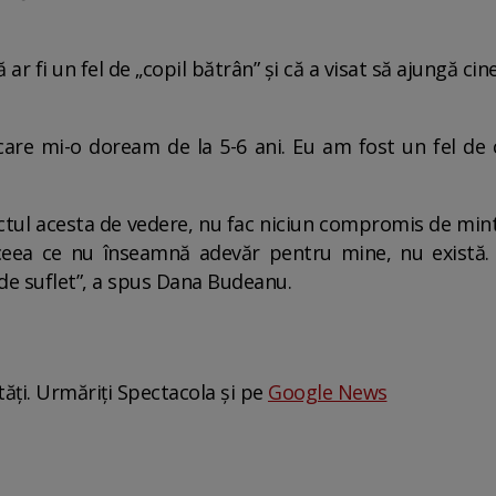
r fi un fel de „copil bătrân” și că a visat să ajungă c
are mi-o doream de la 5-6 ani. Eu am fost un fel de
tul acesta de vedere, nu fac niciun compromis de minte
ceea ce nu înseamnă adevăr pentru mine, nu există. 
 de suflet”, a spus Dana Budeanu.
tăți. Urmăriți Spectacola și pe
Google News