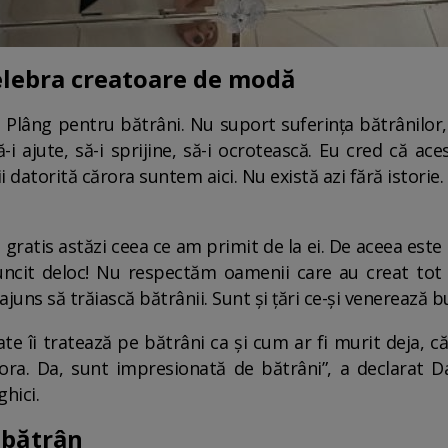
elebra creatoare de modă
Plâng pentru bătrâni. Nu suport suferința bătrânilor,
ă-i ajute, să-i sprijine, să-i ocrotească. Eu cred că ac
datorită cărora suntem aici. Nu există azi fără istorie.
 gratis astăzi ceea ce am primit de la ei. De aceea est
ncit deloc! Nu respectăm oamenii care au creat tot 
 ajuns să trăiască bătrânii. Sunt și țări ce-și venerează 
tate îi tratează pe bătrâni ca și cum ar fi murit deja, 
nora. Da, sunt impresionată de bătrâni”, a declarat
hici.
 bătrân