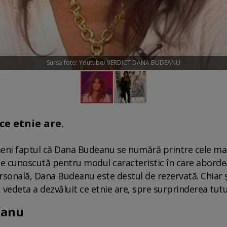
Sursă foto: Youtube/ VERDICT DANA BUDEANU
ce etnie are.
eni faptul că Dana Budeanu se numără printre cele ma
 cunoscută pentru modul caracteristic în care abordea
rsonală, Dana Budeanu este destul de rezervată. Chiar ș
e, vedeta a dezvăluit ce etnie are, spre surprinderea tut
eanu