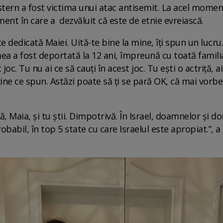
stern a fost victima unui atac antisemit. La acel mome
oment în care a dezvăluit că este de etnie evreiască.
e dedicată Maiei. Uită-te bine la mine, îți spun un lucru
a a fost deportată la 12 ani, împreună cu toată familia.
joc. Tu nu ai ce să cauți în acest joc. Tu ești o actriță, 
ne ce spun. Astăzi poate să ți se pară OK, că mai vorbeșt
, Maia, și tu știi. Dimpotrivă. În Israel, doamnelor și d
babil, în top 5 state cu care Israelul este apropiat.”, 