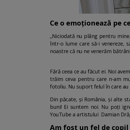
Ce o emoționează pe c
„Niciodată nu plâng pentru mine. 
într-o lume care să-i venereze, s
noastre că nu ne venerăm bătrânii 
Fără ceea ce au făcut ei. Noi avem
trăim ceva pentru care n-am mu
fotoliu. Nu suport felul în care au
Din păcate, și România, și alte s
buni! Ei suntem noi. Nu poți ig
YouTube a artistului Damian Drăg
Am fost un fel de copil