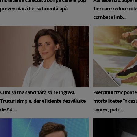
Hidratarea corectă: 5 boli pe care le poți
Aur albastru: super
preveni dacă bei suficientă apă
fier care reduce cole
combate îmb...
Cum să mânânci fără să te îngrași.
Exercițiul fizic poat
Trucuri simple, dar eficiente dezvăluite
mortalitatea în cazu
de Adi...
cancer, potri...