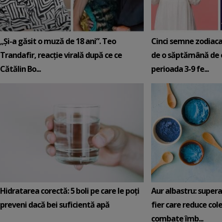
„Și-a găsit o muză de 18 ani”. Teo
Cinci semne zodiaca
Trandafir, reacție virală după ce ce
de o săptămână de e
Cătălin Bo...
perioada 3-9 fe...
Hidratarea corectă: 5 boli pe care le poți
Aur albastru: super
preveni dacă bei suficientă apă
fier care reduce cole
combate îmb...