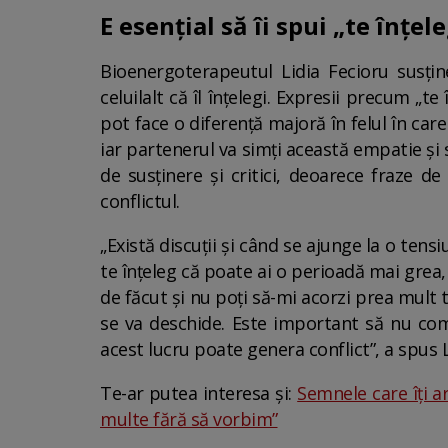
E esențial să îi spui „te înțel
Bioenergoterapeutul Lidia Fecioru susține
celuilalt că îl înțelegi. Expresii precum „te
pot face o diferență majoră în felul în care
iar partenerul va simți această empatie și 
de susținere și critici, deoarece fraze de
conflictul.
„Există discuții și când se ajunge la o tensiu
te înțeleg că poate ai o perioadă mai grea, 
de făcut și nu poți să-mi acorzi prea mult ti
se va deschide. Este important să nu combi
acest lucru poate genera conflict”, a spus L
Te-ar putea interesa și:
Semnele care îţi a
multe fără să vorbim”