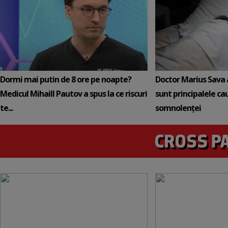
Dormi mai putin de 8 ore pe noapte?
Doctor Marius Sava 
Medicul Mihaill Pautov a spus la ce riscuri
sunt principalele ca
te...
somnolenței