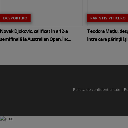
DCSPORT.RO
PARINTISIPITICI.RO
Novak Djokovic, calificat în a 12-a
Teodora Mețiu, desp
semifinală la Australian Open. Înc...
între care părinții își c
Politica de confidențialitate
|
Po