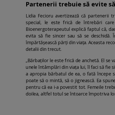
Partenerii trebuie să evite s
Lidia Fecioru avertizează că partenerii tr
special, le este frică de întrebări car
Bioenergoterapeutul explică faptul că, dacă
evita să fie sincer sau să se deschidă. 
împărtășească părți din viața. Aceasta recom
detalii din trecut.
„Bărbaților le este frică de anchetă. El se 
unele întâmplări din viața lui, îl faci să fie
a apropia bărbatul de ea, o fată începe să
poate să o mintă, să o jignească. Ea spune li
pentru că ea i-a povestit tot. Femeile trebu
doilea, altfel totul se întoarce împotriva l