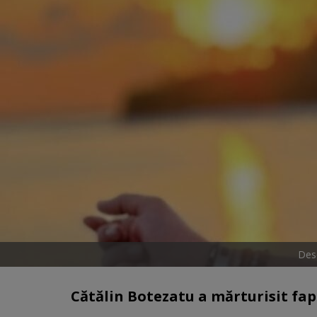
Desc
Cătălin Botezatu a mărturisit faptu