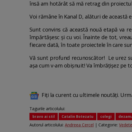
însă am hotărât să mă retrag din proiectul B
Voi rămâne în Kanal D, alături de această 
Sunt convins că această nouă etapă va rep
împărtășesc și cu voi. Înainte de tot, vrea
fiecare dată, în toate proiectele în care sun
Vă sunt profund recunoscător! Le urez succe
așa cum v-am obișnuit! Va îmbrățișez pe to
Fiți la curent cu ultimele noutăți. Urm
Tagurile articolului:
bravo ai stil
Catalin Botezatu
colegi
dezama
Autorul articolului:
Andreea Cercel
| Categorie:
Vedet