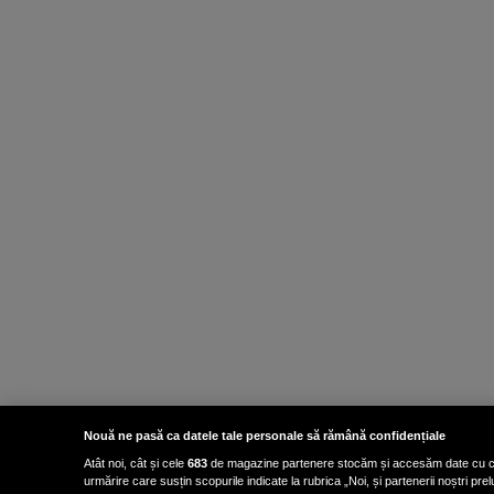
Nouă ne pasă ca datele tale personale să rămână confidențiale
Atât noi, cât și cele
683
de magazine partenere stocăm și accesăm date cu carac
urmărire care susțin scopurile indicate la rubrica „Noi, și partenerii noștri p