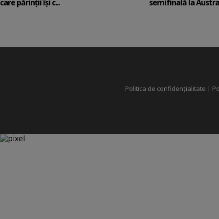
care părinții își c...
semifinală la Austral
Politica de confidențialitate
|
Po