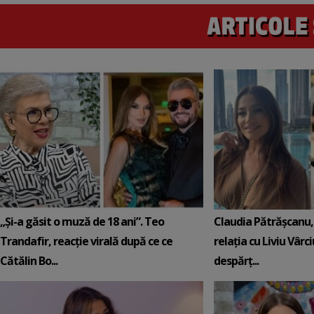
„Și-a găsit o muză de 18 ani”. Teo
Claudia Pătrășcanu,
Trandafir, reacție virală după ce ce
relația cu Liviu Vârci
Cătălin Bo...
despărț...