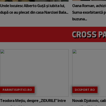
Unde locuiesc Alberto Guță și iubita lui,
Oana Roman, achiziț
după ce au plecat din casa Narcisei Bala...
Suma exorbitantă pe
buzuna...
PARINTISIPITICI.RO
DCSPORT.RO
Teodora Mețiu, despre „ZIDURILE” între
Novak Djokovic, calif