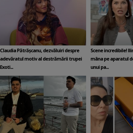
Claudia Pătrășcanu, dezvăluiri despre
Scene incredibile! Il
adevăratul motiv al destrămării trupei
mâna pe aparatul de
Exoti...
unui pa...