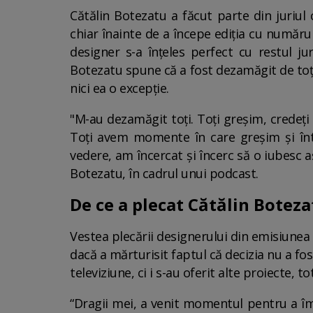
Cătălin Botezatu a făcut parte din juriul 
chiar înainte de a începe ediția cu numărul 
designer s-a înțeles perfect cu restul ju
Botezatu spune că a fost dezamăgit de toți c
nici ea o excepție.
"M-au dezamăgit toți. Toți greșim, credeț
Toți avem momente în care greșim și înt
vedere, am încercat și încerc să o iubesc 
Botezatu, în cadrul unui podcast.
De ce a plecat Cătălin Boteza
Vestea plecării designerului din emisiunea 
dacă a mărturisit faptul că decizia nu a fo
televiziune, ci i s-au oferit alte proiecte, to
“Dragii mei, a venit momentul pentru a împ