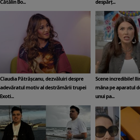
Cătălin Bo...
despărț...
Claudia Pătrășcanu, dezvăluiri despre
Scene incredibile! Il
adevăratul motiv al destrămării trupei
mâna pe aparatul de
Exoti...
unui pa...