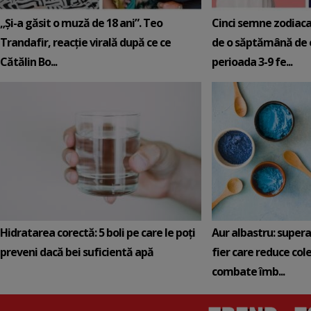
„Și-a găsit o muză de 18 ani”. Teo
Cinci semne zodiaca
Trandafir, reacție virală după ce ce
de o săptămână de e
Cătălin Bo...
perioada 3-9 fe...
Hidratarea corectă: 5 boli pe care le poți
Aur albastru: super
preveni dacă bei suficientă apă
fier care reduce cole
combate îmb...