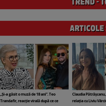
„Și-a găsit o muză de 18 ani”. Teo
Claudia Pătrășcanu,
Trandafir, reacție virală după ce ce
relația cu Liviu Vârci