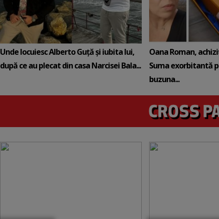
Unde locuiesc Alberto Guță și iubita lui,
Oana Roman, achiziț
după ce au plecat din casa Narcisei Bala...
Suma exorbitantă pe
buzuna...