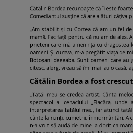
Cătălin Bordea recunoaște că îi este foarte
Comediantul susține că are alături câțiva pr
„Am stabilit și cu Cortea că am un fel de
mamă. Fac față pentru că nu am de ales. A
prieteni care mă amenință cu dragostea lo
oameni. Și cumva, m-a pregătit viața de mi
Botoșani degeaba. Sunt oameni care au gr
citesc, alerg, vreau să îmi mai iau o casă,
Cătălin Bordea a fost crescut
„Tatăl meu se credea artist. Cânta melod
spectacol al cenaclului „Flacăra, unde
interpretarea tatălui meu, iar atunci tată
cânte la nunţi, cumetrii, înmormântări. A
n-a vrut să audă de mine, a dorit ca mama