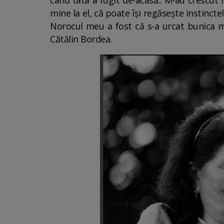
când tata a fugit de-acasă.. M-au crescut 
mine la el, că poate îşi regăseşte instincte
Norocul meu a fost că s-a urcat bunica mea
Cătălin Bordea.