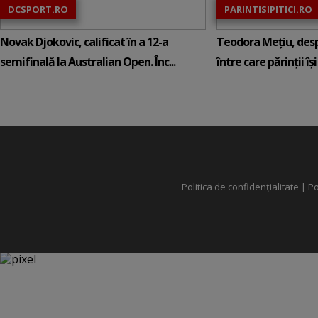
DCSPORT.RO
PARINTISIPITICI.RO
Novak Djokovic, calificat în a 12-a
Teodora Mețiu, desp
semifinală la Australian Open. Înc...
între care părinții își c
Politica de confidențialitate
|
Po