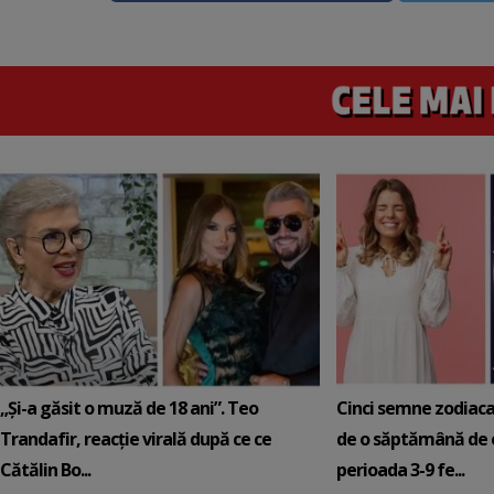
„Și-a găsit o muză de 18 ani”. Teo
Cinci semne zodiaca
Trandafir, reacție virală după ce ce
de o săptămână de e
Cătălin Bo...
perioada 3-9 fe...