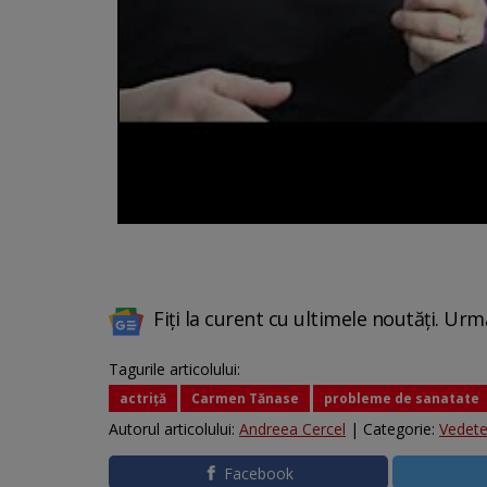
Fiți la curent cu ultimele noutăți. Urm
Tagurile articolului:
actriță
Carmen Tănase
probleme de sanatate
Autorul articolului:
Andreea Cercel
| Categorie:
Vedet
Facebook