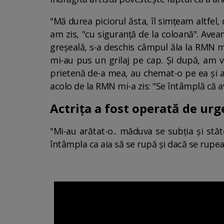
"Mă durea piciorul ăsta, îl simțeam altfel, 
am zis, "cu siguranță de la coloană". Ave
greșeală, s-a deschis câmpul ăla la RMN ma
mi-au pus un grilaj pe cap. Și după, am v
prietenă de-a mea, au chemat-o pe ea și a
acolo de la RMN mi-a zis: "Se întâmplă că 
Actrița a fost operată de ur
"Mi-au arătat-o.. măduva se subția și stăt
întâmpla ca aia să se rupă și dacă se rupea 