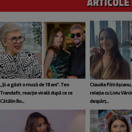
„Și-a găsit o muză de 18 ani”. Teo
Claudia Pătrășcanu,
Trandafir, reacție virală după ce ce
relația cu Liviu Vârci
Cătălin Bo...
despărț...