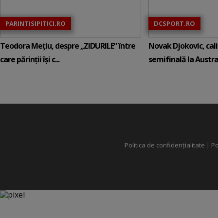
PARINTISIPITICI.RO
DCSPORT.RO
Teodora Mețiu, despre „ZIDURILE” între
Novak Djokovic, calif
care părinții își c...
semifinală la Austral
Politica de confidențialitate
|
Po