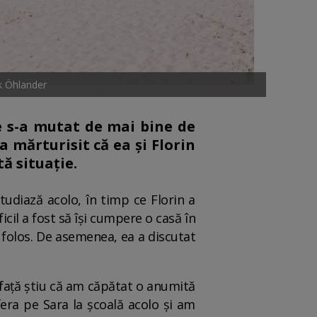
k Öhlander
e s-a mutat de mai bine de
a mărturisit că ea și Florin
ă situație.
tudiază acolo, în timp ce Florin a
icil a fost să își cumpere o casă în
 folos. De asemenea, ea a discutat
 față știu că am căpătat o anumită
fera pe Sara la școală acolo și am