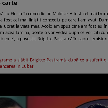
o carte
 cu Florin în concediu, în Maldive. A fost cel mai frum
a fost cel mai liniștit concediu pe care l-am avut. Du
a lucrat la viața mea. Acolo am spus cine am fost eu î
m acea lumină, poate o vor vedea după ce vor citi cu
bleme”, a povestit Brigitte Pastramă în cadrul emisiuni
grame a slăbit Brigitte Pastramă, după ce a suferit o
âncarea în Dubai”