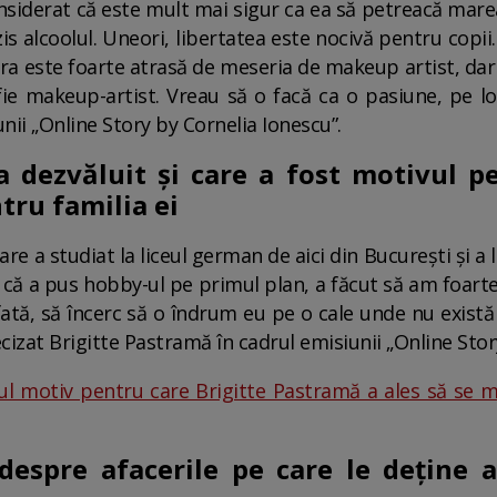
nsiderat că este mult mai sigur ca ea să petreacă marea
is alcoolul. Uneori, libertatea este nocivă pentru copii.
ra este foarte atrasă de meseria de makeup artist, dar 
fie makeup-artist. Vreau să o facă ca o pasiune, pe locu
nii „Online Story by Cornelia Ionescu”.
 dezvăluit și care a fost motivul pe
tru familia ei
re a studiat la liceul german de aici din București și a
ul că a pus hobby-ul pe primul plan, a făcut să am foarte
 fată, să încerc să o îndrum eu pe o cale unde nu există
ecizat Brigitte Pastramă în cadrul emisiunii „Online Stor
l motiv pentru care Brigitte Pastramă a ales să se mu
 despre afacerile pe care le deține a