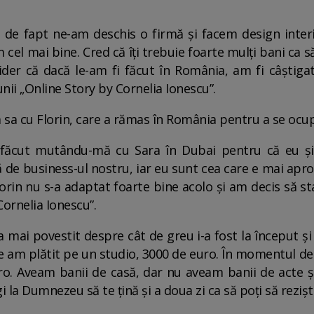
 de fapt ne-am deschis o firmă și facem design inter
cel mai bine. Cred că îți trebuie foarte mulți bani ca s
ider că dacă le-am fi făcut în România, am fi câștiga
nii „Online Story by Cornelia Ionescu”.
a sa cu Florin, care a rămas în România pentru a se ocup
am făcut mutându-mă cu Sara în Dubai pentru că eu ș
ijă de business-ul nostru, iar eu sunt cea care e mai ap
lorin nu s-a adaptat foarte bine acolo și am decis să sta
Cornelia Ionescu”.
mai povestit despre cât de greu i-a fost la început și c
ie am plătit pe un studio, 3000 de euro. În momentul d
uro. Aveam banii de casă, dar nu aveam banii de acte 
la Dumnezeu să te țină și a doua zi ca să poți să reziști