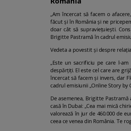
România
„Am încercat să facem o afacere,
făcut și în România și ne pricepem 
doar cât să supraviețuiești. Cons
Brigitte Pastramă în cadrul emisiu
Vedeta a povestit și despre relați
„Este un sacrificiu pe care l-
despărțiți. El este cel care are gr
încercat să facem și invers, dar F
cadrul emisiunii „Online Story by 
De asemenea, Brigitte Pastramă a 
casă în Dubai: „Cea mai mică chir
valorează în jur de 460.000 de e
ceea ce venea din România. Te rogi 