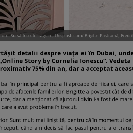
 foto: Sursă foto: Instagram, Unsplash.com/ Brigitte Pastramă, Fredri
tășit detalii despre viața ei în Dubai, und
„Online Story by Cornelia Ionescu”. Vedeta 
oximativ 75% din an, dar a acceptat aceast
bai în principal pentru a fi aproape de fiica ei, care s
de afacerile familiei lor. Brigitte a povestit cât de dif
urce, dar a menționat că ajutorul divin i-a fost de mare
cu care a avut probleme în trecut.
rior. Sunt mult mai liniștită, pentru că în momentul de
a început, când am decis să fac pasul pentru a o trans