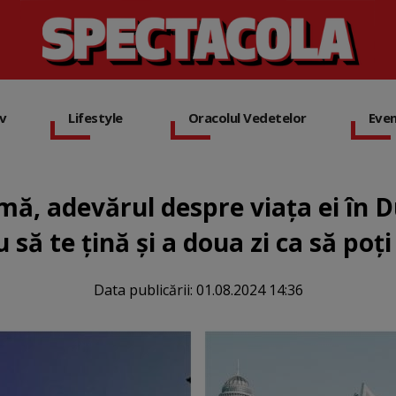
iv
Lifestyle
Oracolul Vedetelor
Eve
mă, adevărul despre viața ei în Du
ă te țină și a doua zi ca să poți 
Data publicării:
01.08.2024 14:36