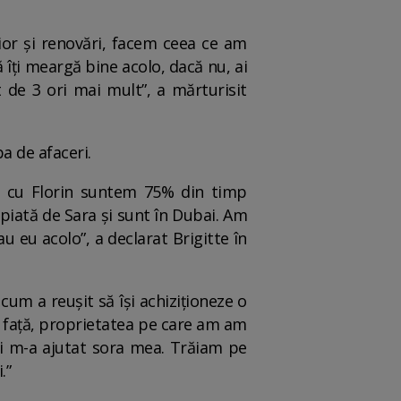
ior și renovări, facem ceea ce am
ă îți meargă bine acolo, dacă nu, ai
t de 3 ori mai mult”, a mărturisit
a de afaceri.
i cu Florin suntem 75% din timp
ropiată de Sara și sunt în Dubai. Am
u eu acolo”, a declarat Brigitte în
um a reușit să își achiziționeze o
e față, proprietatea pe care am am
și m-a ajutat sora mea. Trăiam pe
.”