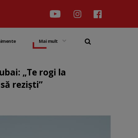
nimente
Mai mult
bai: „Te rogi la
să reziști”