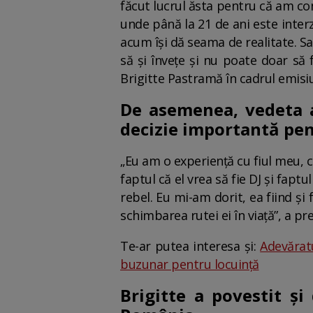
făcut lucrul ăsta pentru că am co
unde până la 21 de ani este interz
acum își dă seama de realitate. Sa
să și învețe și nu poate doar să 
Brigitte Pastramă în cadrul emisiu
De asemenea, vedeta a
decizie importantă pen
„Eu am o experiență cu fiul meu, ca
faptul că el vrea să fie DJ și fapt
rebel. Eu mi-am dorit, ea fiind și
schimbarea rutei ei în viață”, a pr
Te-ar putea interesa și:
Adevăratu
buzunar pentru locuință
Brigitte a povestit și