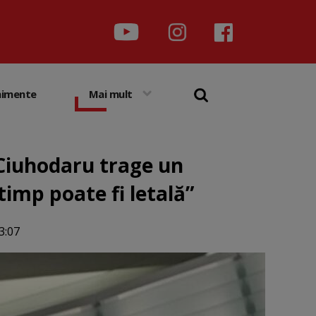
nimente
Mai mult
 Ciuhodaru trage un
imp poate fi letală”
3:07