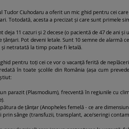
 Tudor Ciuhodaru a oferit un mic ghid pentru cei care 
ari. Totodată, acesta a precizat și care sunt primele s
t deja 11 cazuri și 2 decese (o pacientă de 47 de ani și 
 de țânțari. Pot deveni letale. Sunt 10 semne de alarmă 
și netratată la timp poate fi letală.
ic) ghid pentru toți cei ce vor o vacanță ferită de neplăce
predată în toate școlile din România (așa cum preve
știut:
 un parazit (Plasmodium), frecventă în regiunile cu clim
).
țepătura de țânțar (Anopheles femelă - ce are dimensiuni
i prin sânge (transfuzii, transplant, ace/seringi contam