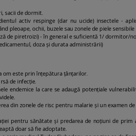
i, sacii de dormit.
edientul activ respinge (dar nu ucide) insectele - apli
d pleoape, ochii, buzele sau zonele de piele sensibile 
ază de piretroizi) - în general e suficientă 1/ dormitor/n
medicamentul, doza și durata administrării)
a om este prin înțepătura țânțarilor.
rsă de infecție.
onele endemice la care se adaugă potențiale vulnerabili
videle.
cerea din zonele de risc pentru malarie și un examen de
ației pentru sănătate și predarea de noțiuni de prim
eaptă doar să fie adoptate.