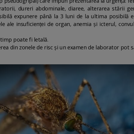
p pseudogripal) care impun prezentarea la urgență: febră
iratorii, dureri abdominale, diaree, alterarea stării 
ibilă expunere până la 3 luni de la ultima posibilă e
e ale insuficienței de organ, anemia și icterul, convu
timp poate fi letală.
erea din zonele de risc și un examen de laborator pot s