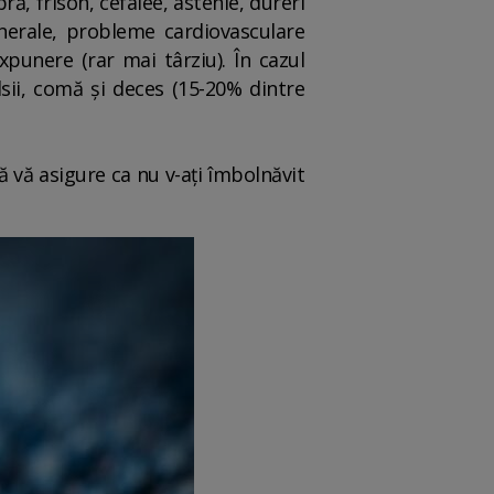
, frison, cefalee, astenie, dureri
generale, probleme cardiovasculare
xpunere (rar mai târziu). În cazul
lsii, comă și deces (15-20% dintre
ă vă asigure ca nu v-ați îmbolnăvit