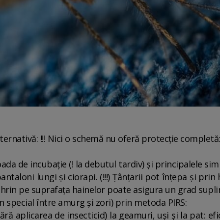
ernativă: !!! Nici o schemă nu oferă protecție completă
ioada de incubație (! la debutul tardiv) și principalele s
antaloni lungi și ciorapi. (!!!) Țânțarii pot înțepa și pri
hrin pe suprafața hainelor poate asigura un grad supli
 (în special între amurg și zori) prin metoda PIRS:
fără aplicarea de insecticid) la geamuri, uși și la pat: e