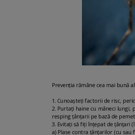
Prevenția rămâne cea mai bună alt
1. Cunoașteți factorii de risc, per
2. Purtați haine cu mâneci lungi, p
resping țânțarii pe bază de pemet
3. Evitați să fiți înțepat de țânțari
a) Plase contra țânțarilor (cu sau 