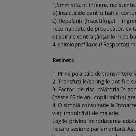
1,5mm și sunt integre, rezistente.
b) Insecticide pentru haine, cortur
c) Repelenți (Insectifuge) - ingr
recomandate de producător, evitân
d) Spirale contra țânțarilor- (pe b
4. chimioprofilaxie (! Respectați 
Rețineți:
1. Principala cale de transmitere l
2. Transfuziile/seringile pot fi o su
3. Factori de risc: călătoria în z
(peste 65 de ani, copiii mici) și gra
4. O simplă consultație la întoar
v-ați îmbolnăvit de malarie.
Legile privind introducerea educ
fiecare sesiune parlamentară. Așt