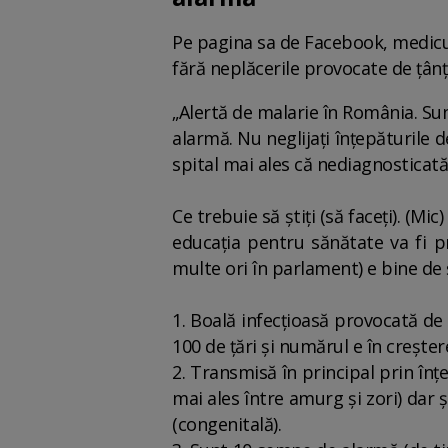
Pe pagina sa de Facebook, medicul
fără neplăcerile provocate de țânț
„Alertă de malarie în România. Sun
alarmă. Nu neglijați înțepăturile
spital mai ales că nediagnosticată 
Ce trebuie să știți (să faceți). (M
educația pentru sănătate va fi 
multe ori în parlament) e bine de 
1. Boală infecțioasă provocată de
100 de țări și numărul e în creștere
2. Transmisă în principal prin în
mai ales între amurg și zori) dar ș
(congenitală).