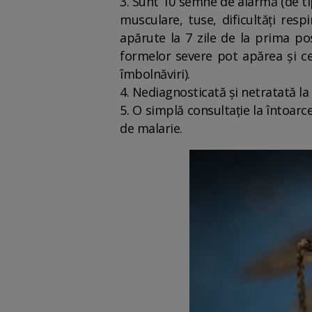
3. Sunt 10 semne de alarmă (de ti
musculare, tuse, dificultăți resp
apărute la 7 zile de la prima pos
formelor severe pot apărea și cel
îmbolnăviri).
4. Nediagnosticată și netratată la 
5. O simplă consultație la întoarc
de malarie.