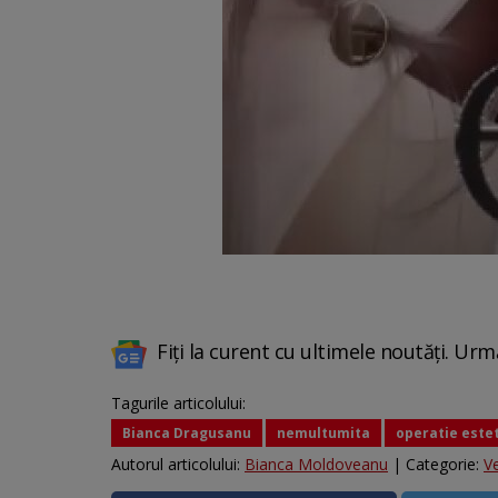
Fiți la curent cu ultimele noutăți. Urm
Tagurile articolului:
Bianca Dragusanu
nemultumita
operatie este
Autorul articolului:
Bianca Moldoveanu
| Categorie:
V