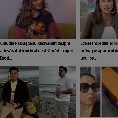
Claudia Pătrășcanu, dezvăluiri despre
Scene incredibile! Il
adevăratul motiv al destrămării trupei
mâna pe aparatul de
Exoti...
unui pa...