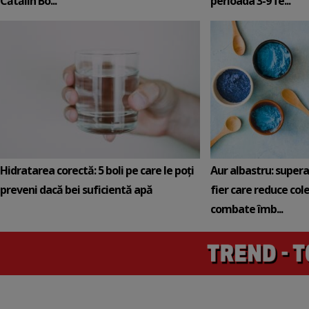
Cătălin Bo...
perioada 3-9 fe...
Hidratarea corectă: 5 boli pe care le poți
Aur albastru: super
preveni dacă bei suficientă apă
fier care reduce cole
combate îmb...