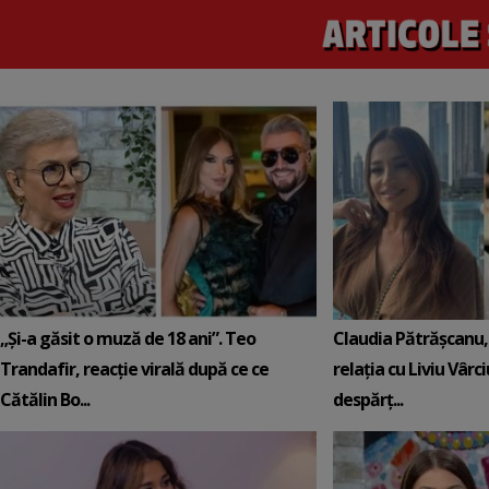
„Și-a găsit o muză de 18 ani”. Teo
Claudia Pătrășcanu,
Trandafir, reacție virală după ce ce
relația cu Liviu Vârci
Cătălin Bo...
despărț...