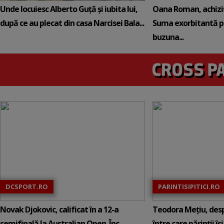
Unde locuiesc Alberto Guță și iubita lui,
Oana Roman, achiziț
după ce au plecat din casa Narcisei Bala...
Suma exorbitantă pe
buzuna...
DCSPORT.RO
PARINTISIPITICI.RO
Novak Djokovic, calificat în a 12-a
Teodora Mețiu, desp
semifinală la Australian Open. Înc...
între care părinții își c