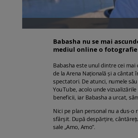
Babasha nu se mai ascunde! A
mediul online o fotografie
Babasha este unul dintre cei mai c
de la Arena Națională și a cântat î
spectatori. De atunci, numele său a
YouTube, acolo unde vizualizările ș
beneficii, iar Babasha a urcat, sâ
Nici pe plan personal nu a dus-o ră
sfârșit. După despărțire, cântărețul
sale „Amo, Amo”.