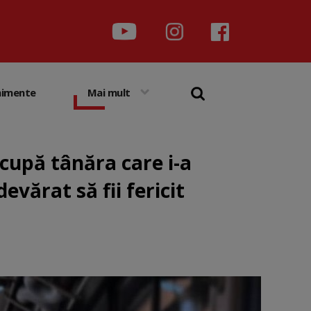
nimente
Mai mult
 ocupă tânăra care i-a
vărat să fii fericit