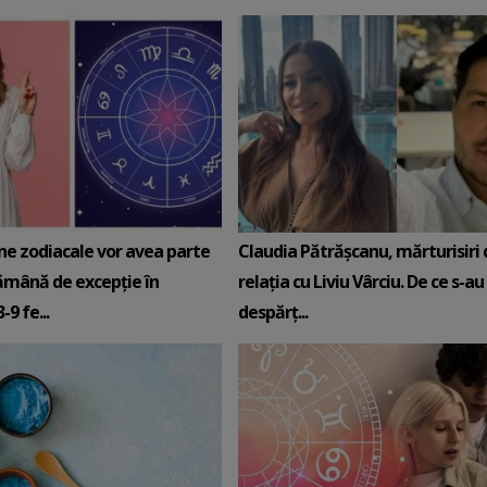
ne zodiacale vor avea parte
Claudia Pătrășcanu, mărturisiri
ămână de excepție în
relația cu Liviu Vârciu. De ce s-au
9 fe...
despărț...