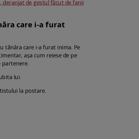
, deranjat de gestul făcut de fanii
năra care i-a furat
u tânăra care i-a furat inima. Pe
stimentar, așa cum reiese de pe
e partenere.
bita lui.
tistului la postare.