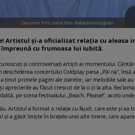
Descriere foto: Sursă foto: Babasha/Instagram
rtistul și-a oficializat relația cu aleasa in
 împreună cu frumoasa lui iubită.
unoscuți și controversați artiști ai momentului. Cântăr
n deschiderea concertului Coldplay piesa „Păi na”, însă a 
 ținut primele pagini ale ziarelor, iar melodiile sale au
i aprecierile au făcut crescut de la o zi la alta. Reclam
mbătă, pe scena festivalului „Beach, Please!”, acolo unde
u. Artistul a format o relație cu Ruxit, care este și ea t
 și-a găsit liniște în brațele unei alte tinere, care apare,