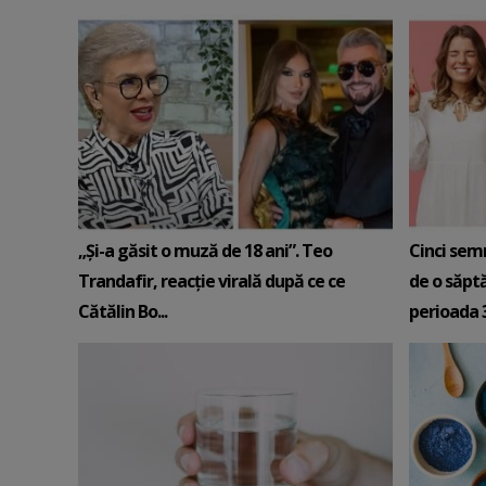
„Și-a găsit o muză de 18 ani”. Teo
Cinci sem
Trandafir, reacție virală după ce ce
de o săpt
Cătălin Bo...
perioada 3-