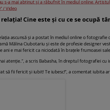
 s-a mai abținut și a răbufnit în mediul online. Artistul
” / Video
 relația! Cine este și cu ce se ocupă tâ
lația ascunsă și a postat în mediul online o fotografie c
eamă Mălina Ciubotariu și este de profesie designer ve
de ani e mai fericit ca niciodată în brațele frumoasei sal
atenție..”, a scris Babasha, în dreptul fotografiei cu iu
să fii fericit şi iubit! Te iubesc!”, a comentat iubita ar