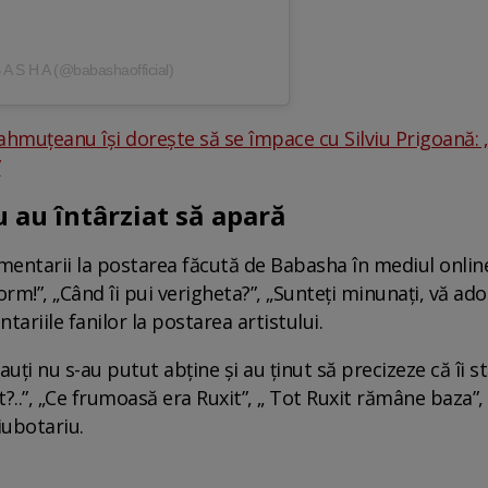
B A S H A (@babashaofficial)
hmuțeanu își dorește să se împace cu Silviu Prigoană: „
”
 au întârziat să apară
ntarii la postarea făcută de Babasha în mediul online și 
m!”, „Când îi pui verigheta?”, „Sunteți minunați, vă ador
tariile fanilor la postarea artistului.
auți nu s-au putut abține și au ținut să precizeze că îi s
it?..”, „Ce frumoasă era Ruxit”, „ Tot Ruxit rămâne baza”, 
iubotariu.