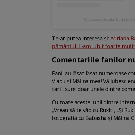
O postare distribuită de B A 
Te-ar putea interesa și:
Adriana Ba
pământul. L-am iubit foarte mult
Comentariile fanilor nu
Fanii au lăsat lăsat numeroase come
Vladu și Mălina mea! Vă iubesc enor
tari”, sunt doar unele dintre comen
Cu toate aceste, unii dintre intern
„Vreau să te văd cu Ruxit”, „Și Rux
fotografia cu Babasha și Mălina C