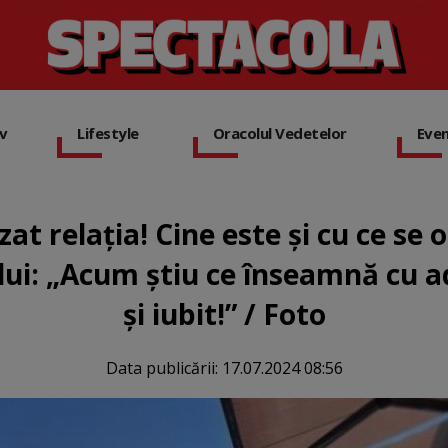
iv
Lifestyle
Oracolul Vedetelor
Eve
zat relația! Cine este și cu ce se
lui: „Acum știu ce înseamnă cu ade
şi iubit!” / Foto
Data publicării:
17.07.2024 08:56