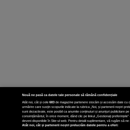
Nouă ne pasă ca datele tale personale să rămână confidențiale
Atât noi, cât și cele
683
de magazine partenere stocăm și accesăm date cu carac
urmărire care susțin scopurile indicate la rubrica „Noi, și partenerii noștri p
sunt dezactivate, este posibil ca anumite conținuturi și anunțuri publicitare pe
consimțământul, în orice moment, dând clic pe linkul „Gestionați preferințele” 
deveni disponibile în Site-ul web. Pentru detalii suplimentare, vă rugăm să ne co
Atât noi, cât și partenerii noștri prelucrăm datele pentru a oferi: