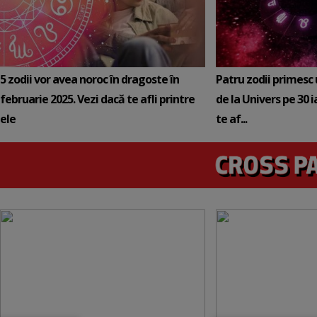
5 zodii vor avea noroc în dragoste în
Patru zodii primesc
februarie 2025. Vezi dacă te afli printre
de la Univers pe 30 
ele
te af...