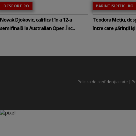
DCSPORT.RO
PARINTISIPITICI.RO
Novak Djokovic, calificat în a 12-a
Teodora Mețiu, desp
semifinală la Australian Open. Înc...
între care părinții își c
Politica de confidențialitate
|
Po