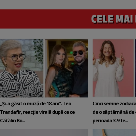
„Și-a găsit o muză de 18 ani”. Teo
Cinci semne zodiaca
Trandafir, reacție virală după ce ce
de o săptămână de e
Cătălin Bo...
perioada 3-9 fe...