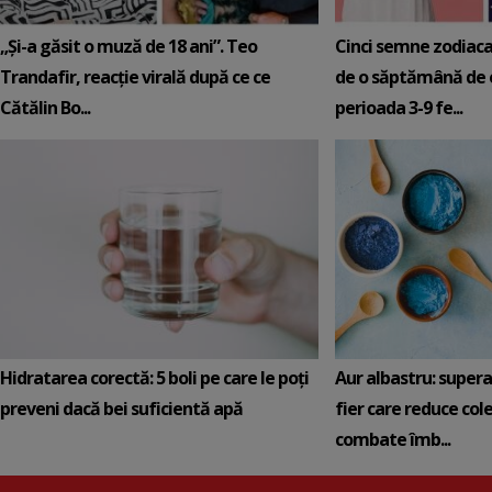
„Și-a găsit o muză de 18 ani”. Teo
Cinci semne zodiaca
Trandafir, reacție virală după ce ce
de o săptămână de e
Cătălin Bo...
perioada 3-9 fe...
Hidratarea corectă: 5 boli pe care le poți
Aur albastru: super
preveni dacă bei suficientă apă
fier care reduce cole
combate îmb...