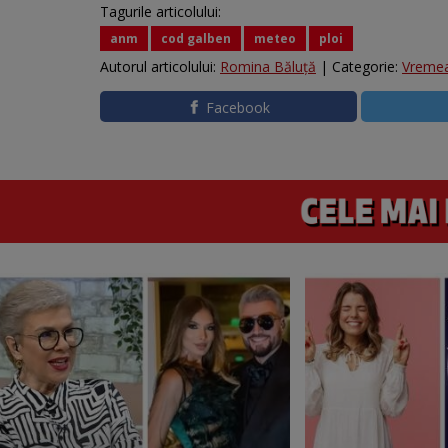
Tagurile articolului:
anm
cod galben
meteo
ploi
Autorul articolului:
Romina Băluță
| Categorie:
Vreme
Facebook