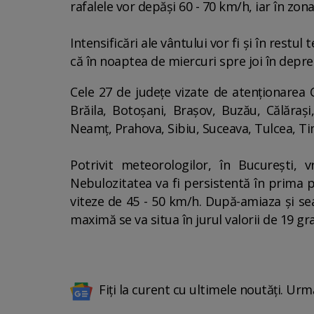
rafalele vor depăşi 60 - 70 km/h, iar în zona
Intensificări ale vântului vor fi şi în restu
că în noaptea de miercuri spre joi în depr
Cele 27 de judeţe vizate de atenţionarea C
Brăila, Botoşani, Braşov, Buzău, Călăraşi
Neamţ, Prahova, Sibiu, Suceava, Tulcea, Tim
Potrivit meteorologilor, în Bucureşti,
Nebulozitatea va fi persistentă în prima p
viteze de 45 - 50 km/h. După-amiaza şi sea
maximă se va situa în jurul valorii de 19 gr
Fiți la curent cu ultimele noutăți. Urm