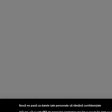
Nouă ne pasă ca datele tale personale să rămână confidențiale
Atât noi, cât și cele
683
de magazine partenere stocăm și accesăm date cu carac