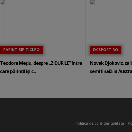
PARINTISIPITICI.RO
DCSPORT.RO
Teodora Mețiu, despre „ZIDURILE” între
Novak Djokovic, calif
care părinții își c...
semifinală la Austral
Politica de confidențialitate
|
Po