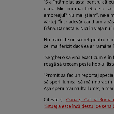
”S-a întâmplat asta pentru că eu
două. Mie îmi mai trebuie o facu
ambreajul? Nu mai știam”, ne-a ma
vârtej. ”Într-adevăr când am ap
frână. Dar asta e. Nici în viață nu
Nu mai este un secret pentru nimen
cel mai fericit dacă ea ar rămâne 
”Serghei o să vină exact cum e în 
roagă să trecem peste hop-ul ăsta
”Promit să fac un reportaj specia
să sperii lumea, să mă îmbrac în
Așa sperii mai multă lume”, a mai
Citește și:
Oana și Catina Roman,
”Situația este încă destul de sensibi