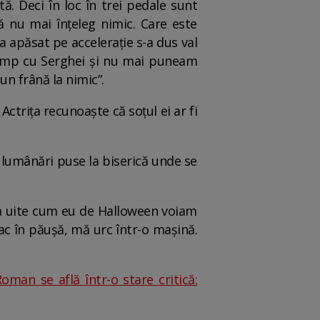
. Deci în loc în trei pedale sunt
ă nu mai înțeleg nimic. Care este
 apăsat pe accelerație s-a dus val
câmp cu Serghei și nu mai puneam
un frână la nimic”.
ctrița recunoaște că soțul ei ar fi
e lumânări puse la biserică unde se
 Ia uite cum eu de Halloween voiam
c în păușă, mă urc într-o mașină.
man se află într-o stare critică: