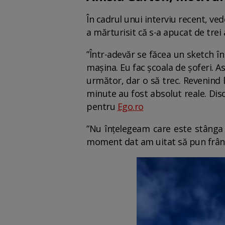
În cadrul unui interviu recent, ve
a mărturisit că s-a apucat de trei 
”Într-adevăr se făcea un sketch î
mașina. Eu fac școala de șoferi. As
următor, dar o să trec. Revenind 
minute au fost absolut reale. Disc
pentru
Ego.ro
”Nu înțelegeam care este stânga c
moment dat am uitat să pun frână.