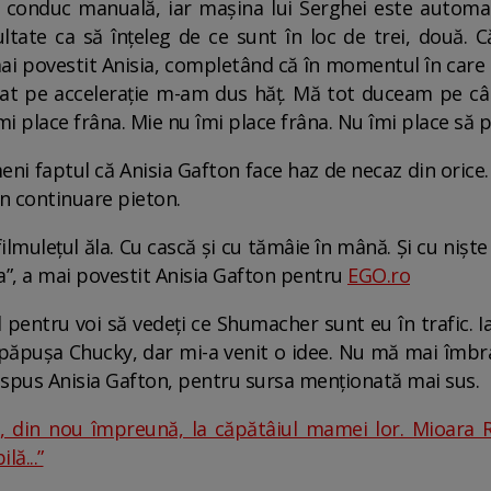
 conduc manuală, iar mașina lui Serghei este automată
ltate ca să înțeleg de ce sunt în loc de trei, două. C
i povestit Anisia, completând că în momentul în care a
ăsat pe accelerație m-am dus hăț. Mă tot duceam pe 
 îmi place frâna. Mie nu îmi place frâna. Nu îmi place să p
i faptul că Anisia Gafton face haz de necaz din orice. A
în continuare pieton.
filmulețul ăla. Cu cască și cu tămâie în mână. Și cu nișt
”, a mai povestit Anisia Gafton pentru
EGO.ro
l pentru voi să vedeți ce Shumacher sunt eu în trafic.
 păpușa Chucky, dar mi-a venit o idee. Nu mă mai îmbra
 spus Anisia Gafton, pentru sursa menționată mai sus.
 din nou împreună, la căpătâiul mamei lor. Mioara Ro
lă...”