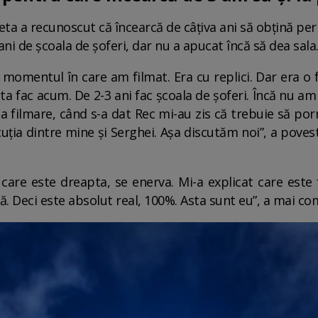
deta a recunoscut că încearcă de câțiva ani să obțină p
ani de școala de șoferi, dar nu a apucat încă să dea sala
n momentul în care am filmat. Era cu replici. Dar era o 
ta fac acum. De 2-3 ani fac școala de șoferi. Încă nu am 
la filmare, când s-a dat Rec mi-au zis că trebuie să po
uția dintre mine și Serghei. Așa discutăm noi”, a povest
are este dreapta, se enerva. Mi-a explicat care este 
 Deci este absolut real, 100%. Asta sunt eu”, a mai co