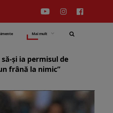
nimente
Mai mult
să-și ia permisul de
un frână la nimic”