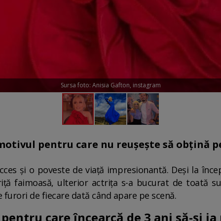
Sursa foto: Anisia Gafton, instagram
motivul pentru care nu reușește să obțină 
cces și o poveste de viață impresionantă. Deși la înc
iță faimoasă, ulterior actrița s-a bucurat de toată susț
ce furori de fiecare dată când apare pe scenă.
pentru care încearcă de 3 ani să-și i