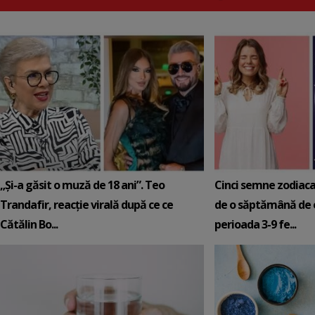
„Și-a găsit o muză de 18 ani”. Teo
Cinci semne zodiaca
Trandafir, reacție virală după ce ce
de o săptămână de e
Cătălin Bo...
perioada 3-9 fe...