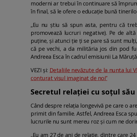
moderni ar trebui în continuare să împrumu
în final, să le ofere o educație bună tinerilo
„Eu nu știu să spun asta, pentru că trebu
promovează lucruri negative). Pe de altă
puține, și atunci ție ți se pare să sunt mul
că pe vechi, a da milităria jos din pod fu
Andreea Esca în cadrul emisiunii La Măruță
VEZI și:
Detaliile nevăzute de la nunta lui
conturat visul imaginat de noi”
Secretul relației cu soțul său
Când despre relația longevivă pe care o are
primit din familie. Astfel, Andreea Esca spu
lucrurile nu sunt mereu roz și cum ne dori
„Eu am 27 de ani de relație, dintre care 2