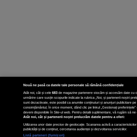
Nouă ne pasă ca datele tale personale să rămână confidențiale
Atât noi, cât și cele
683
de magazine partenere stocăm și accesăm date cu carac
urmărire care susțin scopurile indicate la rubrica „Noi, și partenerii noștri p
sunt dezactivate, este posibil ca anumite conținuturi și anunțuri publicitare pe
consimțământul, în orice moment, dând clic pe linkul „Gestionați preferințele” 
deveni disponibile în Site-ul web. Pentru detalii suplimentare, vă rugăm să ne co
Atât noi, cât și partenerii noștri prelucrăm datele pentru a oferi:
Utilizarea unor date precise de geolocație. Scanarea activă a caracteristicilor 
publicității și de conținut, cercetarea audienței și dezvoltarea serviciilor.
Listă parteneri (furnizori)