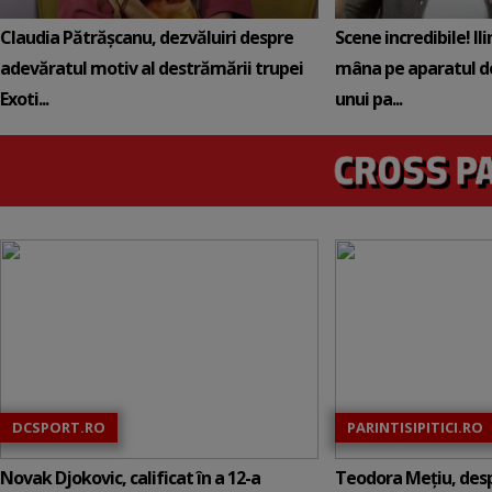
Claudia Pătrășcanu, dezvăluiri despre
Scene incredibile! Il
adevăratul motiv al destrămării trupei
mâna pe aparatul de
Exoti...
unui pa...
DCSPORT.RO
PARINTISIPITICI.RO
Novak Djokovic, calificat în a 12-a
Teodora Mețiu, desp