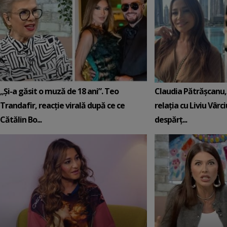
„Și-a găsit o muză de 18 ani”. Teo
Claudia Pătrășcanu,
Trandafir, reacție virală după ce ce
relația cu Liviu Vârci
Cătălin Bo...
despărț...