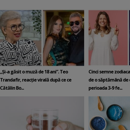
„Și-a găsit o muză de 18 ani”. Teo
Cinci semne zodiaca
Trandafir, reacție virală după ce ce
de o săptămână de e
Cătălin Bo...
perioada 3-9 fe...