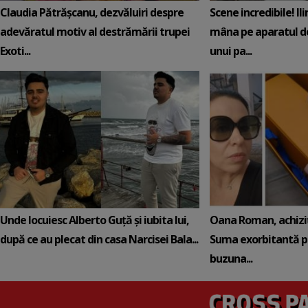
Claudia Pătrășcanu, dezvăluiri despre
Scene incredibile! Il
adevăratul motiv al destrămării trupei
mâna pe aparatul de
Exoti...
unui pa...
Unde locuiesc Alberto Guță și iubita lui,
Oana Roman, achiziț
după ce au plecat din casa Narcisei Bala...
Suma exorbitantă pe
buzuna...