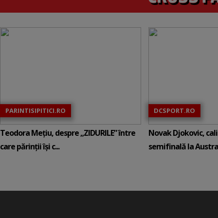
PARINTISIPITICI.RO
DCSPORT.RO
Teodora Mețiu, despre „ZIDURILE” între
Novak Djokovic, calif
care părinții își c...
semifinală la Austral