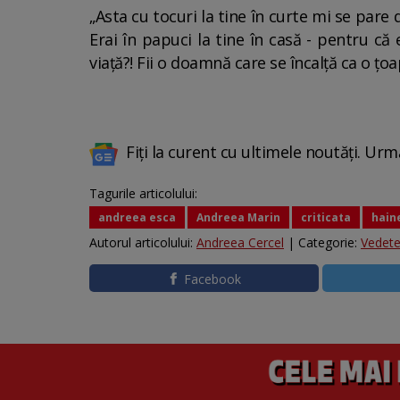
„Asta cu tocuri la tine în curte mi se pare 
Erai în papuci la tine în casă - pentru că e
viață?! Fii o doamnă care se încalță ca o țoap
Fiți la curent cu ultimele noutăți. Urm
Tagurile articolului:
andreea esca
Andreea Marin
criticata
hain
Autorul articolului:
Andreea Cercel
| Categorie:
Vedet
Facebook