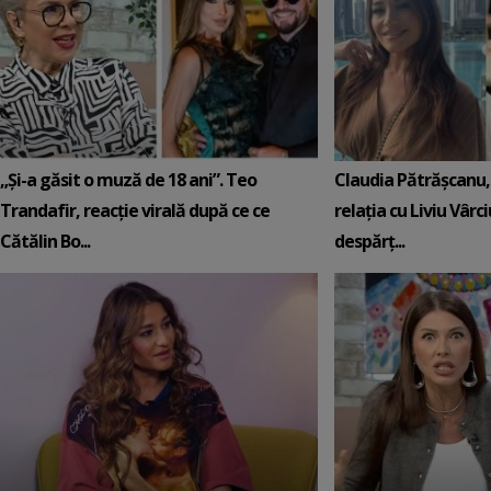
„Și-a găsit o muză de 18 ani”. Teo
Claudia Pătrășcanu,
Trandafir, reacție virală după ce ce
relația cu Liviu Vârci
Cătălin Bo...
despărț...