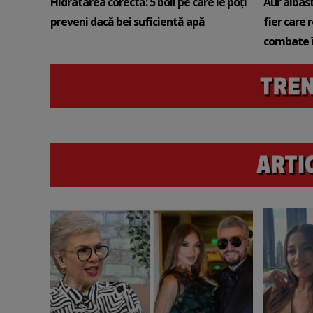
Hidratarea corectă: 5 boli pe care le poți
Aur albas
preveni dacă bei suficientă apă
fier care 
combate î