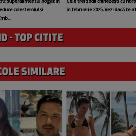
tru: superalimentul bogat în
Cele trei zodii chinezești cu noro
reduce colesterolul și
în februarie 2025. Vezi dacă te afli
mb...