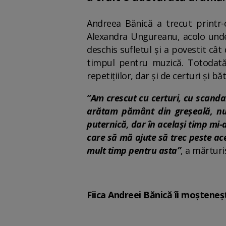
Andreea Bănică a trecut printr-
Alexandra Ungureanu, acolo unde 
deschis sufletul și a povestit câ
timpul pentru muzică. Totodat
repetițiilor, dar și de certuri și bă
”Am crescut cu certuri, cu scanda
arătam pământ din greșeală, nu 
puternică, dar în același timp mi-a
care să mă ajute să trec peste ac
mult timp pentru asta”
, a mărturi
Fiica Andreei Bănică îi moșteneșt