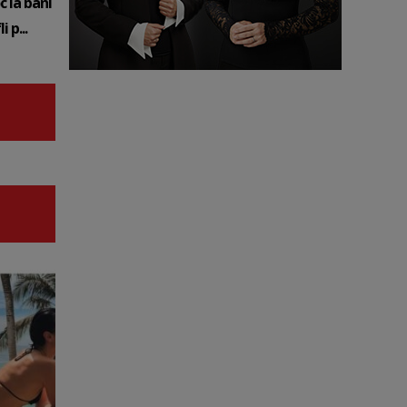
c la bani
 p...