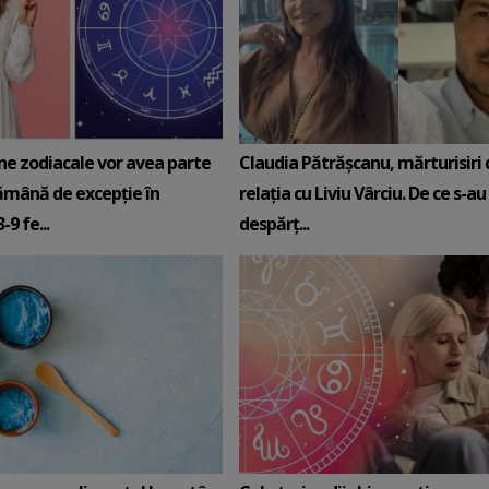
ne zodiacale vor avea parte
Claudia Pătrășcanu, mărturisiri
ămână de excepție în
relația cu Liviu Vârciu. De ce s-au
9 fe...
despărț...