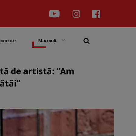
nimente
Mai mult
tă de artistă: ”Am
bătăi”