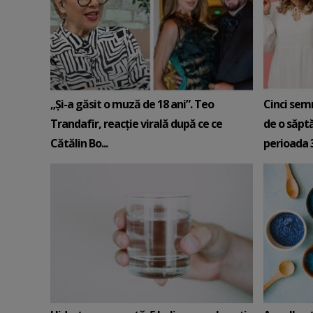
„Și-a găsit o muză de 18 ani”. Teo
Cinci sem
Trandafir, reacție virală după ce ce
de o săpt
Cătălin Bo...
perioada 3-