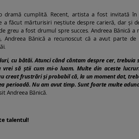
o dramă cumplită. Recent, artista a fost invitată în
a făcut mărturisiri neștiute despre carieră, dar și de
t de greu a fost drumul spre succes. Andreea Bănică a m
ă, Andreea Bănică a recunoscut că a avut parte de
tăi.
luri, cu bătăi. Atunci când cântam despre cer, trebuia 
vrei să știi cum mi-o luam. Multe din aceste lucru
u creat frustrări și probabil că, la un moment dat, trebu
ea perioadă. Nu am avut timp. Sunt foarte multe adunat
sit Andreea Bănică.
e talentul!