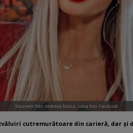
Descriere foto: Andreea Bănică, sursa foto Facebook
văluiri cutremurătoare din carieră, dar și d
.