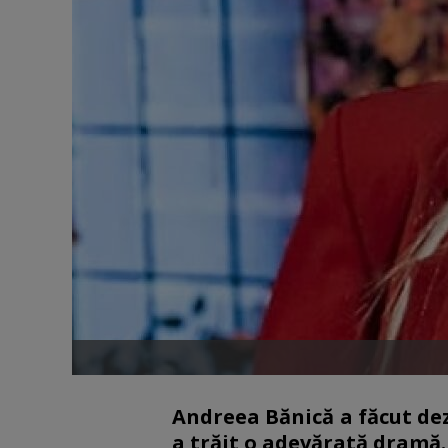
Andreea Bănică a făcut dez
a trăit o adevărată dramă