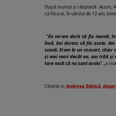
După muncă și răsplată! Acum, An
că fiica ei, în vârstă de 12 ani, e
”Eu mi-am dorit să fiu mamă, în 
însă, îmi doresc să fiu acolo. Am
scenă. Eram la un concert, chiar 
și mai mari decât ea, am trăit ș
tare mult că nu sunt acolo”. ,
a mai
Citește și:
Andreea Bănică, despre 