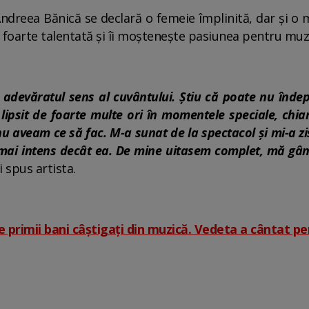
dreea Bănică se declară o femeie împlinită, dar și o 
ste foarte talentată și îi moștenește pasiunea pentru muz
adevăratul sens al cuvântului. Știu că poate nu îndepl
 lipsit de foarte multe ori în momentele speciale, chia
nu aveam ce să fac. M-a sunat de la spectacol și mi-a zi
i mai intens decât ea. De mine uitasem complet, mă g
 spus artista.
primii bani câștigați din muzică. Vedeta a cântat pe