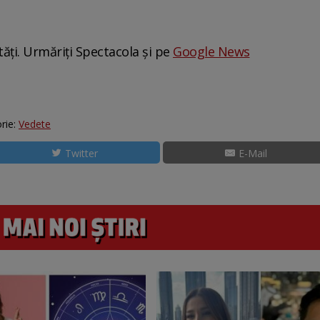
tăți. Urmăriți Spectacola și pe
Google News
rie:
Vedete
Twitter
E-Mail