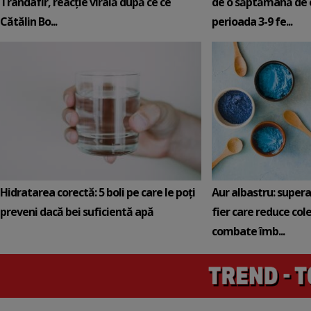
Trandafir, reacție virală după ce ce
de o săptămână de e
Cătălin Bo...
perioada 3-9 fe...
Hidratarea corectă: 5 boli pe care le poți
Aur albastru: super
preveni dacă bei suficientă apă
fier care reduce cole
combate îmb...