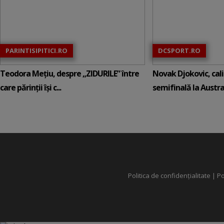
PARINTISIPITICI.RO
DCSPORT.RO
Teodora Mețiu, despre „ZIDURILE” între
Novak Djokovic, calif
care părinții își c...
semifinală la Austral
Politica de confidențialitate
|
Po