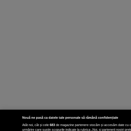
Nouă ne pasă ca datele tale personale să rămână confidențiale
Atât noi, cât și cele
683
de magazine partenere stocăm și accesăm date cu carac
urmărire care susțin scopurile indicate la rubrica „Noi, și partenerii noștri p