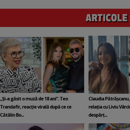
„Și-a găsit o muză de 18 ani”. Teo
Claudia Pătrășcanu,
Trandafir, reacție virală după ce ce
relația cu Liviu Vârci
Cătălin Bo...
despărț...