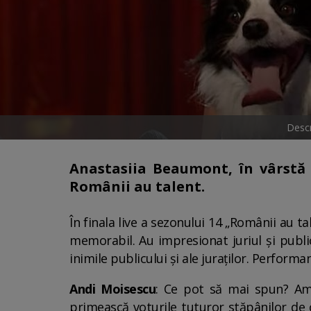
Descr
Anastasiia Beaumont, în vârstă 
Românii au talent.
În finala live a sezonului 14 „Românii au t
memorabil. Au impresionat juriul și publi
inimile publicului și ale juraților. Perfor
Andi Moisescu
: Ce pot să mai spun? Am 
primească voturile tuturor stăpânilor de c