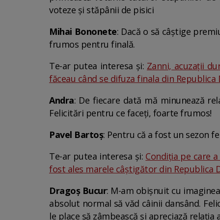
voteze și stăpânii de pisici
Mihai Bononete
: Dacă o să câștige premi
frumos pentru finală.
Te-ar putea interesa și:
Zanni, acuzații du
făceau când se difuza finala din Republic
Andra
: De fiecare dată mă minunează rela
Felicitări pentru ce faceți, foarte frumos!
Pavel Bartoș
: Pentru că a fost un sezon f
Te-ar putea interesa și:
Condiția pe care a 
fost ales marele câștigător din Republica
Dragoș Bucur
: M-am obișnuit cu imaginea 
absolut normal să văd câinii dansând. Felici
le place să zâmbească și apreciază relația 